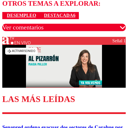
OTROS TEMAS A EXPLORAR:
DESEMPLEO
DESTACADA6
Ver comentarios
Señal 1
EN VIVO
Los comentarios son moderados para garantizar un
diálogo respetuoso.
Nombre
Correo
LAS MÁS LEÍDAS
Enviar comentario
Senapred ordena evacuar dos sectores de Carahue por