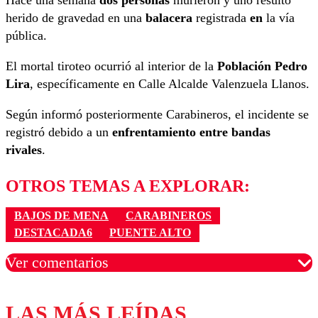
herido de gravedad en una
balacera
registrada
en
la vía
pública.
El mortal tiroteo ocurrió al interior de la
Población Pedro
Lira
, específicamente en Calle Alcalde Valenzuela Llanos.
Según informó posteriormente Carabineros, el incidente se
registró debido a un
enfrentamiento entre bandas
rivales
.
OTROS TEMAS A EXPLORAR:
BAJOS DE MENA
CARABINEROS
DESTACADA6
PUENTE ALTO
Ver comentarios
LAS MÁS LEÍDAS
Los comentarios son moderados para garantizar un