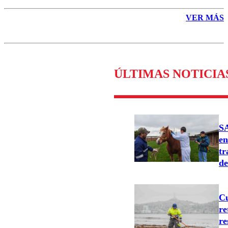
VER MÁS
ÚLTIMAS NOTICIA
SA
en
tr
de
Cu
re
re