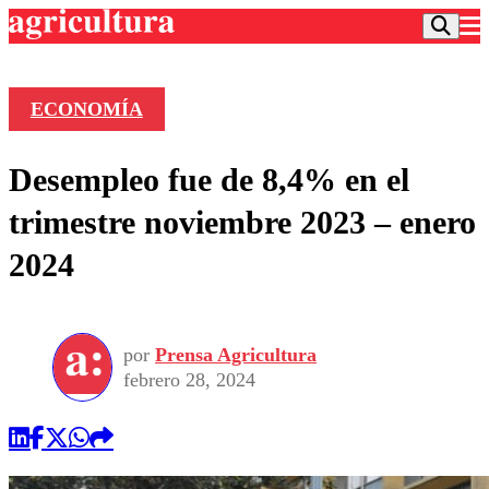
ECONOMÍA
Podcast
Desempleo fue de 8,4% en el
Frecuencias
Agricultura TV
trimestre noviembre 2023 – enero
Deportes
2024
Entretención
Colo Colo
Noticias
Motor
Vida Social
Otros Deportes
Dato Practico
Publicaciones en medios
por
Prensa Agricultura
Seleccion Chilena
Economía
Opinión
febrero 28, 2024
Torneo Internacional
Internacional
Programas
Torneo Nacional
Nacional
Comercial
Universidad Católica
Política
Universidad de Chile
Sustentabilidad