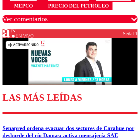
MEPCO
PRECIO DEL PETROLEO
Ver comentarios
Señal 1
EN VIVO
Los comentarios son moderados para garantizar un
diálogo respetuoso.
Nombre
Correo
LAS MÁS LEÍDAS
Enviar comentario
Senapred ordena evacuar dos sectores de Carahue por
desborde del río Damas: activa mensajería SAE