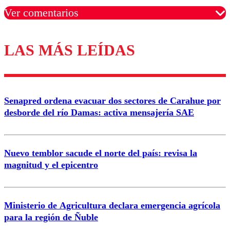
Ver comentarios
LAS MÁS LEÍDAS
Los comentarios son moderados para garantizar un
diálogo respetuoso.
Nombre
Senapred ordena evacuar dos sectores de Carahue por
Correo
desborde del río Damas: activa mensajería SAE
Nuevo temblor sacude el norte del país: revisa la
magnitud y el epicentro
Enviar comentario
Ministerio de Agricultura declara emergencia agrícola
para la región de Ñuble