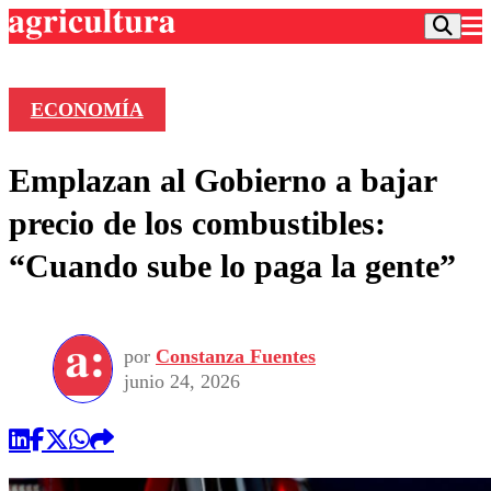
ECONOMÍA
Podcast
Emplazan al Gobierno a bajar
Frecuencias
Agricultura TV
precio de los combustibles:
Deportes
“Cuando sube lo paga la gente”
Entretención
Colo Colo
Noticias
Motor
Vida Social
Otros Deportes
Dato Practico
Publicaciones en medios
por
Constanza Fuentes
Seleccion Chilena
Economía
Opinión
junio 24, 2026
Torneo Internacional
Internacional
Programas
Torneo Nacional
Nacional
Comercial
Universidad Católica
Política
Universidad de Chile
Sustentabilidad