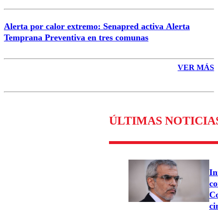
Alerta por calor extremo: Senapred activa Alerta
Temprana Preventiva en tres comunas
VER MÁS
ÚLTIMAS NOTICIA
In
co
Co
ci