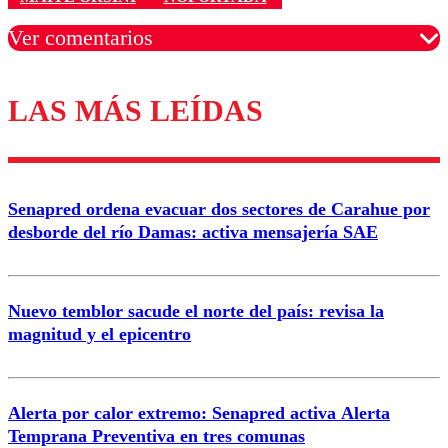
Ver comentarios
LAS MÁS LEÍDAS
Los comentarios son moderados para garantizar un
diálogo respetuoso.
Nombre
Senapred ordena evacuar dos sectores de Carahue por
Correo
desborde del río Damas: activa mensajería SAE
Nuevo temblor sacude el norte del país: revisa la
magnitud y el epicentro
Enviar comentario
Alerta por calor extremo: Senapred activa Alerta
Temprana Preventiva en tres comunas