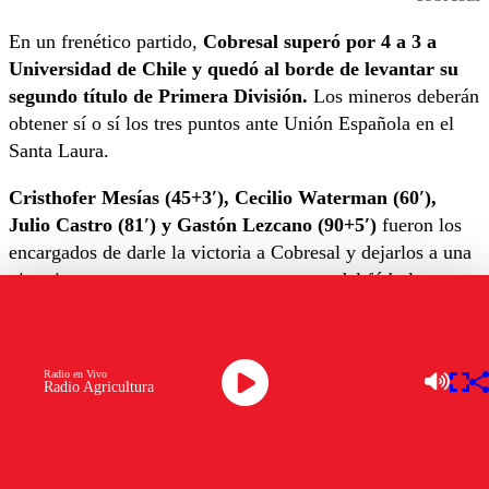
En un frenético partido,
Cobresal superó por 4 a 3 a
Universidad de Chile y quedó al borde de levantar su
segundo título de Primera División.
Los mineros deberán
obtener sí o sí los tres puntos ante Unión Española en el
Santa Laura.
Cristhofer Mesías (45+3′), Cecilio Waterman (60′),
Julio Castro (81′) y Gastón Lezcano (90+5′)
fueron los
encargados de darle la victoria a Cobresal y dejarlos a una
victoria para coronarse como campeones del fútbol
chileno. Para los azules marcaron
Marcelo Jorquera en
contra (57′), Cristián Palacios (66′) y Leandro
Fernández (76′).
Radio en Vivo
Radio Agricultura
Ahora,
Cobresal deberá viajar hasta Santiago para
enfrentarse a Unión Española
en el Santa Laura.
Y ahí,
buscar una victoria para asegurar el título,
o bien,