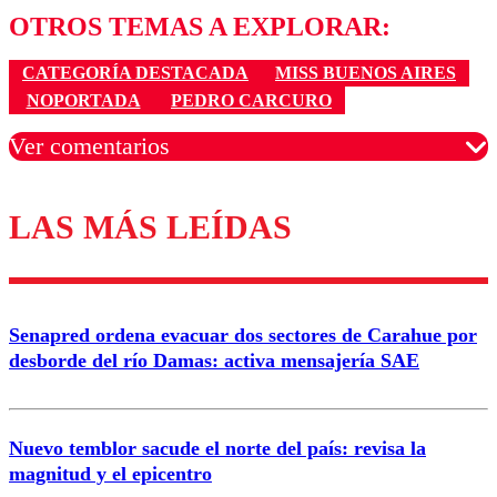
OTROS TEMAS A EXPLORAR:
CATEGORÍA DESTACADA
MISS BUENOS AIRES
NOPORTADA
PEDRO CARCURO
Ver comentarios
LAS MÁS LEÍDAS
Los comentarios son moderados para garantizar un
diálogo respetuoso.
Nombre
Senapred ordena evacuar dos sectores de Carahue por
Correo
desborde del río Damas: activa mensajería SAE
Nuevo temblor sacude el norte del país: revisa la
magnitud y el epicentro
Enviar comentario