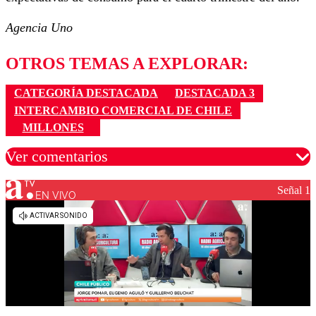
Agencia Uno
OTROS TEMAS A EXPLORAR:
CATEGORÍA DESTACADA
DESTACADA 3
INTERCAMBIO COMERCIAL DE CHILE
MILLONES
Ver comentarios
Señal 1
EN VIVO
Los comentarios son moderados para garantizar un
diálogo respetuoso.
Nombre
Correo