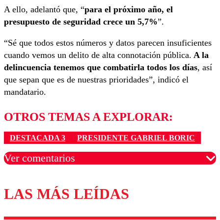
A ello, adelantó que, “
para el próximo año, el
presupuesto de seguridad crece un 5,7%
”.
“Sé que todos estos números y datos parecen insuficientes
cuando vemos un delito de alta connotación pública.
A la
delincuencia tenemos que combatirla todos los días
, así
que sepan que es de nuestras prioridades”, indicó el
mandatario.
OTROS TEMAS A EXPLORAR:
DESTACADA 3
PRESIDENTE GABRIEL BORIC
Ver comentarios
LAS MÁS LEÍDAS
Los comentarios son moderados para garantizar un
diálogo respetuoso.
Nombre