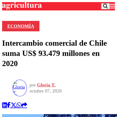
ECONOMÍA
Podcast
Intercambio comercial de Chile
Frecuencias
Agricultura TV
suma US$ 93.479 millones en
Deportes
2020
Entretención
Colo Colo
Noticias
Motor
Vida Social
Otros Deportes
Dato Practico
Publicaciones en medios
por
Gloria T.
Seleccion Chilena
Economía
Opinión
octubre 07, 2020
Torneo Internacional
Internacional
Programas
Torneo Nacional
Nacional
Comercial
Universidad Católica
Política
Universidad de Chile
Sustentabilidad