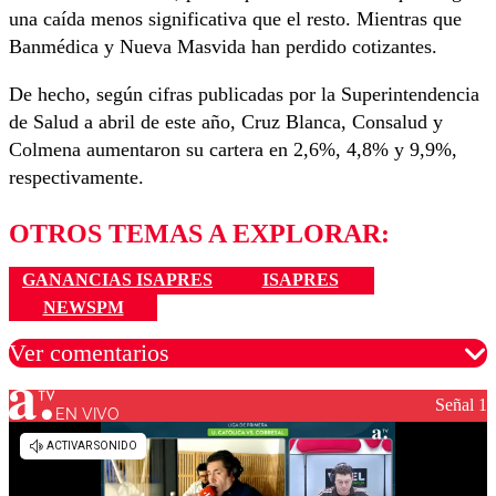
una caída menos significativa que el resto. Mientras que
Banmédica y Nueva Masvida han perdido cotizantes.
De hecho, según cifras publicadas por la Superintendencia
de Salud a abril de este año, Cruz Blanca, Consalud y
Colmena aumentaron su cartera en 2,6%, 4,8% y 9,9%,
respectivamente.
OTROS TEMAS A EXPLORAR:
GANANCIAS ISAPRES
ISAPRES
NEWSPM
Ver comentarios
Señal 1
EN VIVO
Los comentarios son moderados para garantizar un
diálogo respetuoso.
Nombre