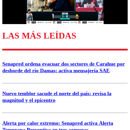
Correo
LAS MÁS LEÍDAS
Enviar comentario
Senapred ordena evacuar dos sectores de Carahue por
desborde del río Damas: activa mensajería SAE
Nuevo temblor sacude el norte del país: revisa la
magnitud y el epicentro
Alerta por calor extremo: Senapred activa Alerta
Temprana Preventiva en tres comunas