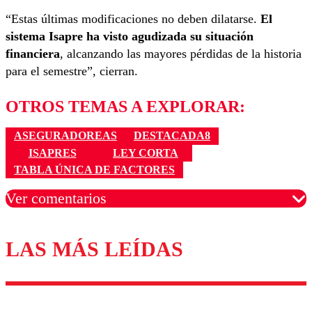
“Estas últimas modificaciones no deben dilatarse.
El
sistema Isapre ha visto agudizada su situación
financiera
, alcanzando las mayores pérdidas de la historia
para el semestre”, cierran.
OTROS TEMAS A EXPLORAR:
ASEGURADOREAS
DESTACADA8
ISAPRES
LEY CORTA
TABLA ÚNICA DE FACTORES
Ver comentarios
LAS MÁS LEÍDAS
Los comentarios son moderados para garantizar un
diálogo respetuoso.
Nombre