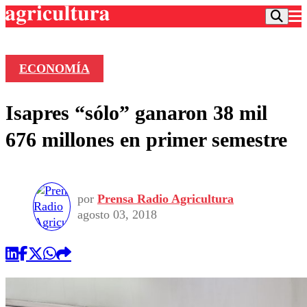
ECONOMÍA
Podcast
Isapres “sólo” ganaron 38 mil
Frecuencias
Agricultura TV
676 millones en primer semestre
Deportes
Entretención
Colo Colo
Noticias
Motor
por
Prensa Radio Agricultura
Vida Social
Otros Deportes
Dato Practico
agosto 03, 2018
Publicaciones en medios
Seleccion Chilena
Economía
Opinión
Torneo Internacional
Internacional
Programas
Torneo Nacional
Nacional
Comercial
Universidad Católica
Política
Universidad de Chile
Sustentabilidad