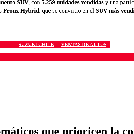
egmento SUV
, con
5.259 unidades vendidas
y una partic
mo
Fronx Hybrid
, que se convirtió en el
SUV más vendi
SUZUKI CHILE
VENTAS DE AUTOS
ados para garantizar un diálogo respetuoso.
Correo
Enviar c
máticos que prioricen la c