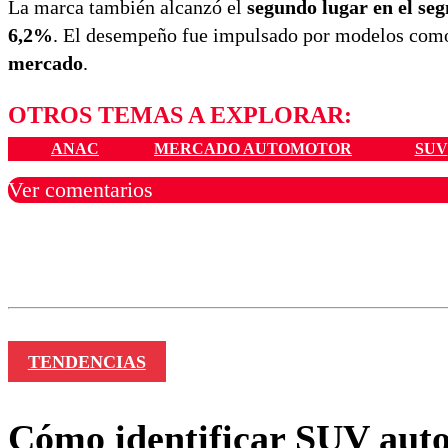
La marca también alcanzó el
segundo lugar en el s
6,2%
. El desempeño fue impulsado por modelos co
mercado
.
OTROS TEMAS A EXPLORAR:
ANAC
MERCADO AUTOMOTOR
SUV
Ver comentarios
Los comentarios son moder
Nombre
TENDENCIAS
Cómo identificar SUV auto