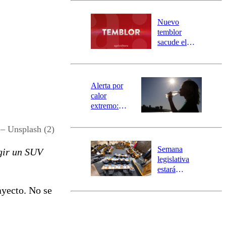
desborde del
río Damas:
Nuevo
activa
temblor
mensajería
sacude el
SAE
norte del país:
revisa la
magnitud y el
epicentro
Alerta por
calor
extremo:
Senapred
activa Alerta
 – Unsplash (2)
Temprana
Preventiva en
Semana
egir un SUV
tres comunas
legislativa
estará
marcada por
ayecto. No se
el fin de la
tramitación
del proyecto
de