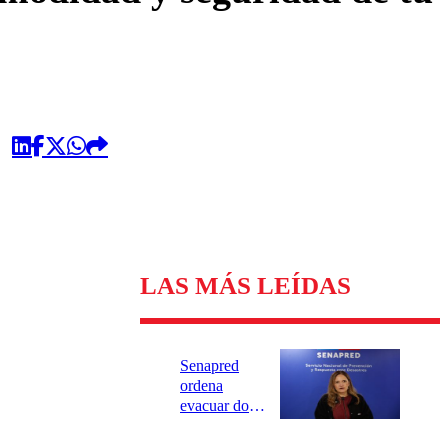
LAS MÁS LEÍDAS
Senapred
ordena
evacuar dos
sectores de
Carahue por