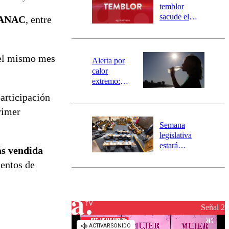
activa
temblor
mensajería
sacude el
ANAC
, entre
SAE
norte del país:
revisa la
magnitud y el
el mismo mes
epicentro
Alerta por
calor
extremo:
Senapred
articipación
activa Alerta
rimer
Temprana
Preventiva en
Semana
tres comunas
legislativa
estará
s vendida
marcada por
mentos de
el fin de la
tramitación
del proyecto
de
reconstrucción
Señal 2