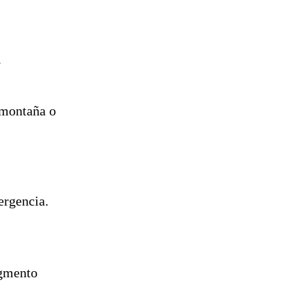
l
e montaña o
ergencia.
egmento