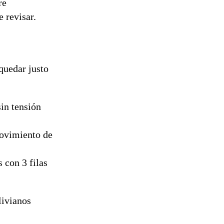
re
reconstrucción
 revisar.
quedar justo
sin tensión
movimiento de
s con 3 filas
livianos