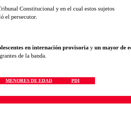
Tribunal Constitucional y en el cual estos sujetos
ló el persecutor.
olescentes en internación provisoria
y
un mayor de e
egrantes de la banda.
MENORES DE EDAD
PDI
ados para garantizar un diálogo respetuoso.
Correo