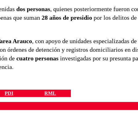
tenidas
dos personas
, quienes posteriormente fueron c
penas que suman
28 años de presidio
por los delitos de
Tarea Arauco
, con apoyo de unidades especializadas de
ron órdenes de detención y registros domiciliarios en di
ción de
cuatro personas
investigadas por su presunta pa
encia.
PDI
RML
ados para garantizar un diálogo respetuoso.
Correo