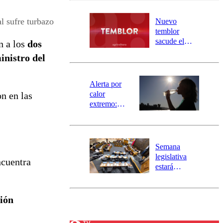
desborde del
río Damas:
l sufre turbazo
Nuevo
activa
temblor
mensajería
sacude el
n a los
dos
SAE
norte del país:
inistro del
revisa la
magnitud y el
epicentro
Alerta por
calor
on en las
extremo:
Senapred
activa Alerta
Temprana
Preventiva en
Semana
tres comunas
legislativa
ncuentra
estará
marcada por
el fin de la
tramitación
ión
del proyecto
de