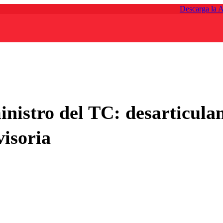
Descarga la 
inistro del TC: desarticula
visoria