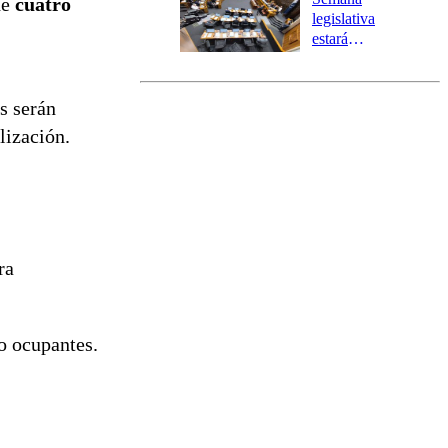
de
cuatro
tres comunas
legislativa
estará
marcada por
el fin de la
tramitación
s serán
del proyecto
lización.
de
reconstrucción
ra
o ocupantes.