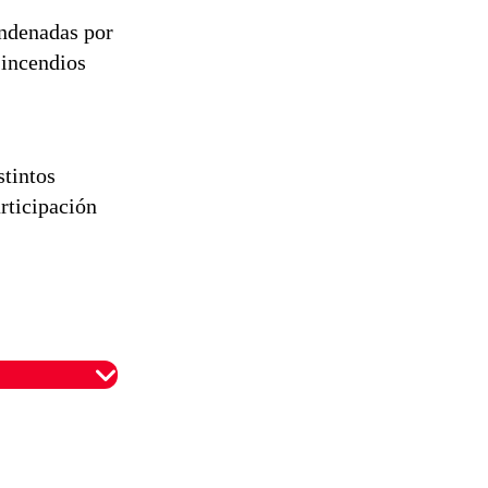
ondenadas por
 incendios
stintos
rticipación