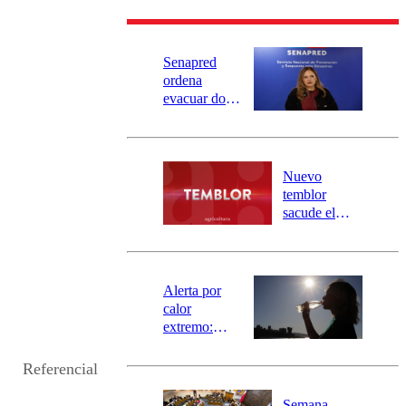
Senapred
ordena
evacuar dos
sectores de
Carahue por
desborde del
río Damas:
Nuevo
activa
temblor
mensajería
sacude el
SAE
norte del país:
revisa la
magnitud y el
epicentro
Alerta por
calor
extremo:
Senapred
activa Alerta
Referencial
Temprana
Preventiva en
Semana