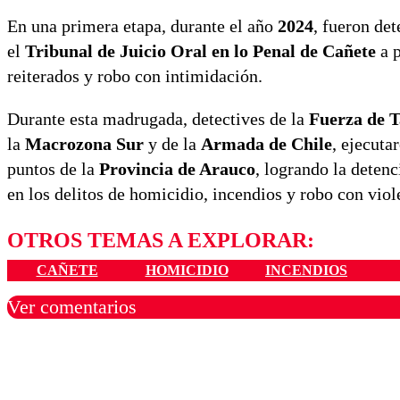
En una primera etapa, durante el año
2024
, fueron de
el
Tribunal de Juicio Oral en lo Penal de Cañete
a 
reiterados y robo con intimidación.
Durante esta madrugada, detectives de la
Fuerza de 
la
Macrozona Sur
y de la
Armada de Chile
, ejecuta
puntos de la
Provincia de Arauco
, logrando la deten
en los delitos de homicidio, incendios y robo con viol
OTROS TEMAS A EXPLORAR:
CAÑETE
HOMICIDIO
INCENDIOS
Ver comentarios
Los comentarios son moder
Nombre