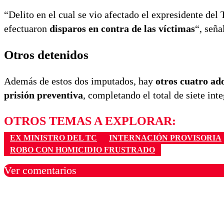
“Delito en el cual se vio afectado el expresidente del 
efectuaron
disparos en contra de las víctimas
“, seña
Otros detenidos
Además de estos dos imputados, hay
otros cuatro ad
prisión preventiva
, completando el total de siete int
OTROS TEMAS A EXPLORAR:
EX MINISTRO DEL TC
INTERNACIÓN PROVISORIA
ROBO CON HOMICIDIO FRUSTRADO
Ver comentarios
Los comentarios son moder
Nombre