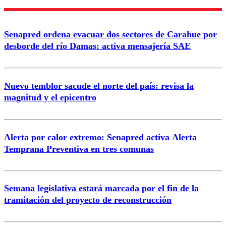
Nombre
Senapred ordena evacuar dos sectores de Carahue por
Correo
desborde del río Damas: activa mensajería SAE
Nuevo temblor sacude el norte del país: revisa la
magnitud y el epicentro
Enviar comentario
Alerta por calor extremo: Senapred activa Alerta
Temprana Preventiva en tres comunas
Semana legislativa estará marcada por el fin de la
tramitación del proyecto de reconstrucción