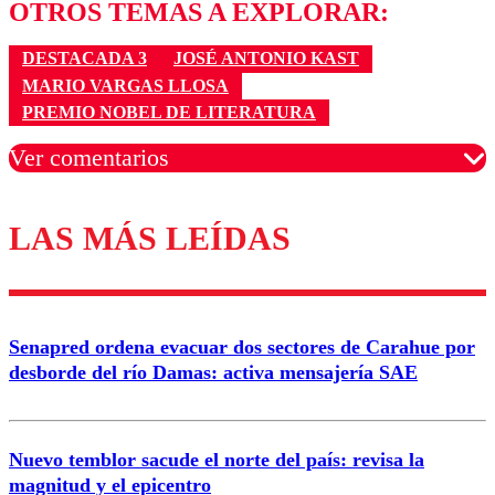
OTROS TEMAS A EXPLORAR:
DESTACADA 3
JOSÉ ANTONIO KAST
MARIO VARGAS LLOSA
PREMIO NOBEL DE LITERATURA
Ver comentarios
LAS MÁS LEÍDAS
Los comentarios son moderados para garantizar un
diálogo respetuoso.
Nombre
Senapred ordena evacuar dos sectores de Carahue por
Correo
desborde del río Damas: activa mensajería SAE
Nuevo temblor sacude el norte del país: revisa la
magnitud y el epicentro
Enviar comentario