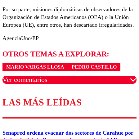
Por su parte, misiones diplomáticas de observadores de la
Organización de Estados Americanos (OEA) o la Unión
Europea (UE), entre otros, han descartado irregularidades.
AgenciaUno/EP
OTROS TEMAS A EXPLORAR:
MARIO VARGAS LLOSA
PEDRO CASTILLO
Ver comentarios
LAS MÁS LEÍDAS
Los comentarios son moderados para garantizar un
diálogo respetuoso.
Nombre
Senapred ordena evacuar dos sectores de Carahue por
Correo