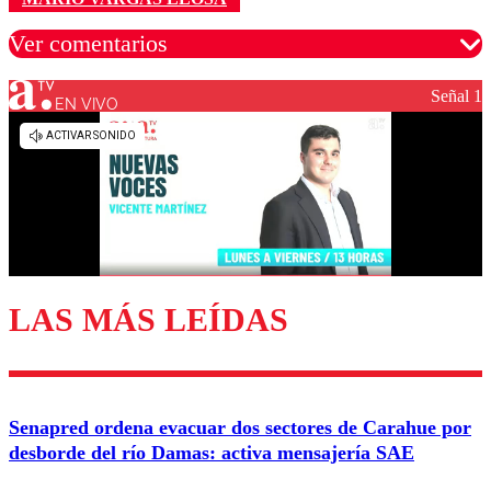
Ver comentarios
Señal 1
EN VIVO
Los comentarios son moderados para garantizar un
diálogo respetuoso.
Nombre
Correo
LAS MÁS LEÍDAS
Enviar comentario
Senapred ordena evacuar dos sectores de Carahue por
desborde del río Damas: activa mensajería SAE