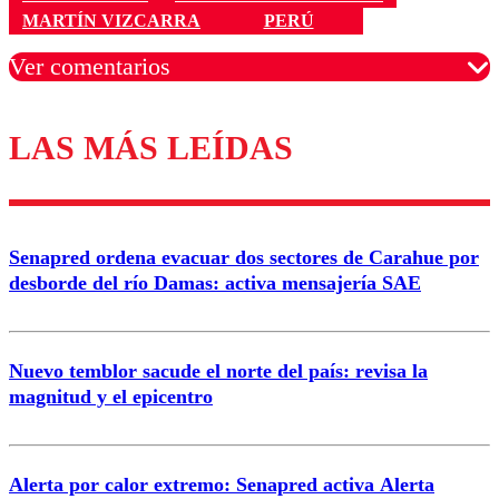
MARTÍN VIZCARRA
PERÚ
Ver comentarios
LAS MÁS LEÍDAS
Los comentarios son moderados para garantizar un
diálogo respetuoso.
Nombre
Senapred ordena evacuar dos sectores de Carahue por
Correo
desborde del río Damas: activa mensajería SAE
Nuevo temblor sacude el norte del país: revisa la
magnitud y el epicentro
Enviar comentario
Alerta por calor extremo: Senapred activa Alerta