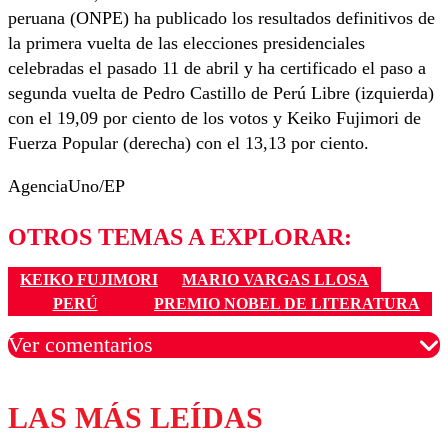
peruana (ONPE) ha publicado los resultados definitivos de
la primera vuelta de las elecciones presidenciales
celebradas el pasado 11 de abril y ha certificado el paso a
segunda vuelta de Pedro Castillo de Perú Libre (izquierda)
con el 19,09 por ciento de los votos y Keiko Fujimori de
Fuerza Popular (derecha) con el 13,13 por ciento.
AgenciaUno/EP
OTROS TEMAS A EXPLORAR:
KEIKO FUJIMORI
MARIO VARGAS LLOSA
PERÚ
PREMIO NOBEL DE LITERATURA
Ver comentarios
LAS MÁS LEÍDAS
Los comentarios son moderados para garantizar un
diálogo respetuoso.