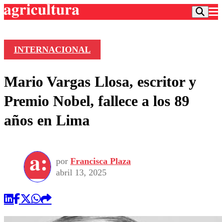
INTERNACIONAL
Podcast
Mario Vargas Llosa, escritor y
Frecuencias
Agricultura TV
Premio Nobel, fallece a los 89
Deportes
años en Lima
Entretención
Colo Colo
Noticias
Motor
Vida Social
Otros Deportes
Dato Practico
Publicaciones en medios
por
Francisca Plaza
Seleccion Chilena
Economía
Opinión
abril 13, 2025
Torneo Internacional
Internacional
Programas
Torneo Nacional
Nacional
Comercial
Universidad Católica
Política
Universidad de Chile
Sustentabilidad