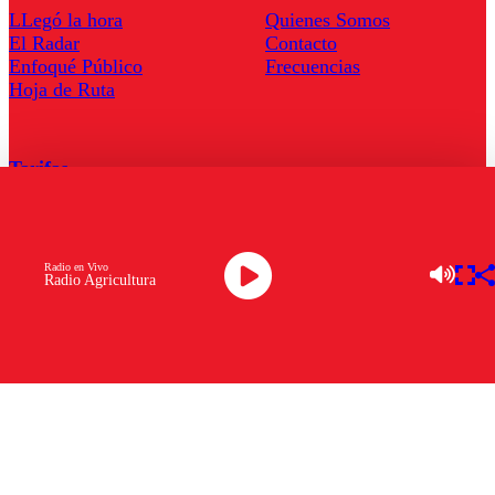
LLegó la hora
Quienes Somos
El Radar
Contacto
Enfoqué Público
Frecuencias
Hoja de Ruta
Tarifas
Comercial
Tarifas Servel Radio
Radio en Vivo
Radio Agricultura
Radio en Vivo
TV en Vivo
Descarga la APP