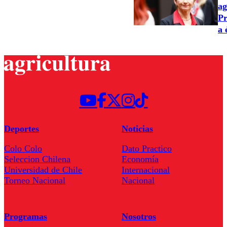
ag
Pr
a 
Deportes
Noticias
Colo Colo
Dato Practico
Seleccion Chilena
Economía
Universidad de Chile
Internacional
Torneo Nacional
Nacional
Programas
Nosotros