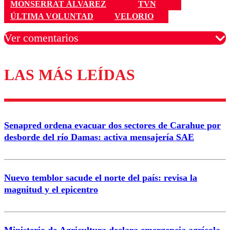
MONSERRAT ÁLVAREZ
TVN
ÚLTIMA VOLUNTAD
VELORIO
Ver comentarios
LAS MÁS LEÍDAS
Los comentarios son moderados para garantizar un
diálogo respetuoso.
Nombre
Senapred ordena evacuar dos sectores de Carahue por
Correo
desborde del río Damas: activa mensajería SAE
Nuevo temblor sacude el norte del país: revisa la
magnitud y el epicentro
Enviar comentario
Ministerio de Agricultura declara emergencia agrícola