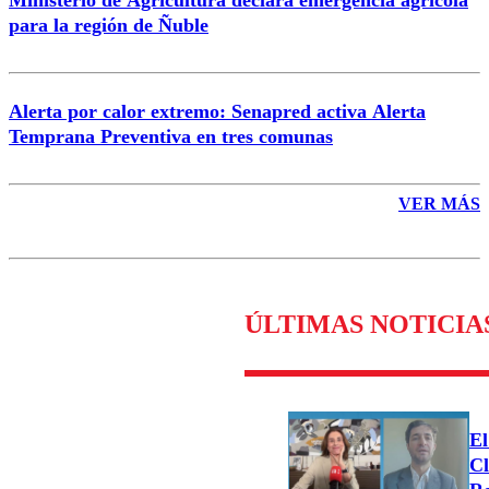
para la región de Ñuble
Alerta por calor extremo: Senapred activa Alerta
Temprana Preventiva en tres comunas
VER MÁS
ÚLTIMAS NOTICIA
El
Cl