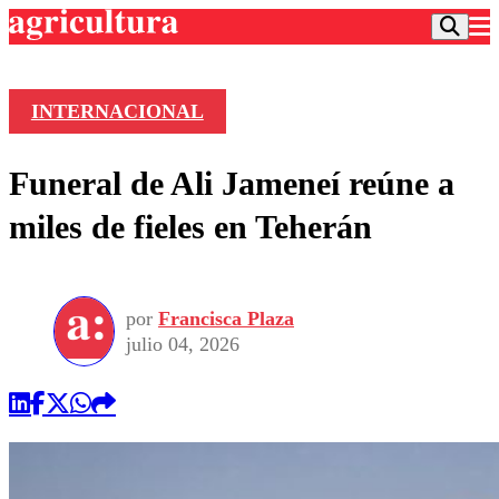
INTERNACIONAL
Podcast
Funeral de Ali Jameneí reúne a
Frecuencias
Agricultura TV
miles de fieles en Teherán
Deportes
Entretención
Colo Colo
Noticias
Motor
por
Francisca Plaza
Vida Social
Otros Deportes
Dato Practico
julio 04, 2026
Publicaciones en medios
Seleccion Chilena
Economía
Opinión
Torneo Internacional
Internacional
Programas
Torneo Nacional
Nacional
Comercial
Universidad Católica
Política
Universidad de Chile
Sustentabilidad