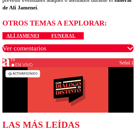
prevenir eventuales ataques o atentados durante el
funeral
de Ali Jameneí
.
OTROS TEMAS A EXPLORAR:
ALÍ JAMENEI
FUNERAL
Ver comentarios
Señal 1
EN VIVO
Los comentarios son moderados para garantizar un
diálogo respetuoso.
Nombre
Correo
LAS MÁS LEÍDAS