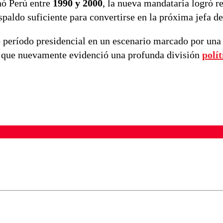
nó Perú entre
1990 y 2000
, la nueva mandataria logró re
espaldo suficiente para convertirse en la próxima jefa d
 período presidencial en un escenario marcado por una
aís que nuevamente evidenció una profunda división
polít
ados para garantizar un diálogo respetuoso.
Correo