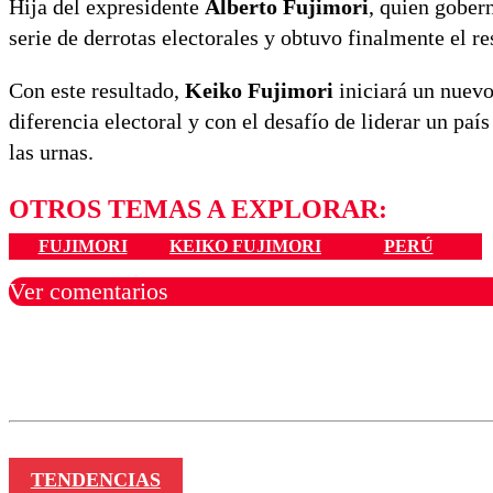
Hija del expresidente
Alberto Fujimori
, quien gober
serie de derrotas electorales y obtuvo finalmente el r
Con este resultado,
Keiko Fujimori
iniciará un nuevo
diferencia electoral y con el desafío de liderar un p
las urnas.
OTROS TEMAS A EXPLORAR:
FUJIMORI
KEIKO FUJIMORI
PERÚ
Ver comentarios
Los comentarios son moder
Nombre
TENDENCIAS