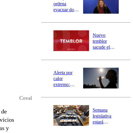
ordena
evacuar dos
sectores de
Carahue por
desborde del
río Damas:
Nuevo
activa
temblor
mensajería
sacude el
SAE
norte del país:
revisa la
magnitud y el
epicentro
Alerta por
calor
extremo:
Senapred
activa Alerta
Coval
Temprana
Preventiva en
Semana
 de
tres comunas
legislativa
vicios
estará
as y
marcada por