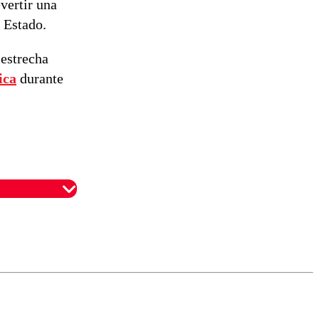
vertir una
e Estado.
 estrecha
ica
durante