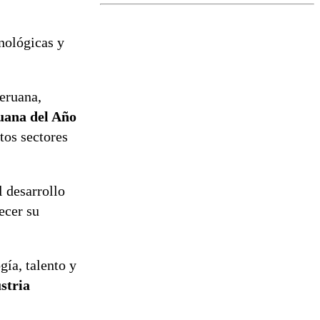
el fin de la
tramitación
del proyecto
cnológicas y
de
reconstrucción
peruana,
ana del Año
tos sectores
 desarrollo
ecer su
ía, talento y
stria