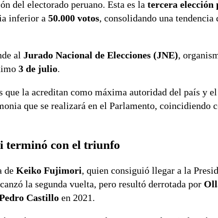
sión del electorado peruano. Esta es la
tercera elección 
ia inferior a
50.000 votos
, consolidando una tendencia 
nde al
Jurado Nacional de Elecciones (JNE)
, organis
óximo
3 de julio
.
es que la acreditan como máxima autoridad del país y e
onia que se realizará en el Parlamento, coincidiendo c
 terminó con el triunfo
ca de
Keiko Fujimori
, quien consiguió llegar a la Presi
alcanzó la segunda vuelta, pero resultó derrotada por
Oll
Pedro Castillo
en 2021.