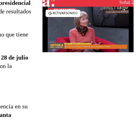
reconstrucción
presidencial
Señal 2
de resultados
mo que tiene
l
28 de julio
on la
dencia en su
anta