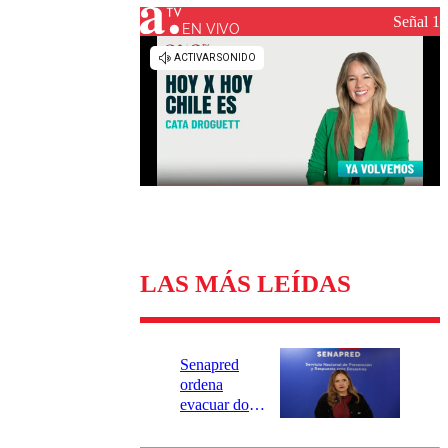
Universidad Católica
Política
Señal 1
Universidad de Chile
Sustentabilidad
EN VIVO
LAS MÁS LEÍDAS
Senapred
ordena
evacuar dos
sectores de
Carahue por