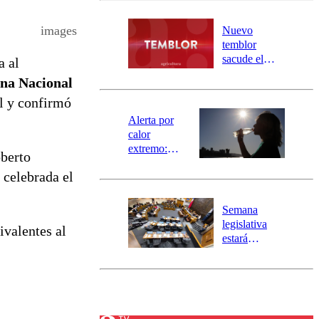
desborde del
río Damas:
images
Nuevo
activa
temblor
mensajería
sacude el
a al
SAE
norte del país:
ina Nacional
revisa la
al y confirmó
magnitud y el
epicentro
Alerta por
calor
extremo:
oberto
Senapred
n celebrada el
activa Alerta
Temprana
Preventiva en
Semana
tres comunas
legislativa
ivalentes al
estará
marcada por
el fin de la
tramitación
del proyecto
de