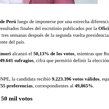
 de Perú
luego de imponerse por una estrecha diferenci
resultados finales del escrutinio publicados por la
Ofic
ó tres semanas después de la segunda vuelta presidenci
ente del país.
imori
alcanzó el
50,13% de los votos
, mientras que R
49.641 sufragios
, cifra que permitió definir la elecció
ONPE, la candidata recibió
9.223.396 votos válidos
, equ
755 preferencias
, correspondientes al
49,865%
.
 50 mil votos