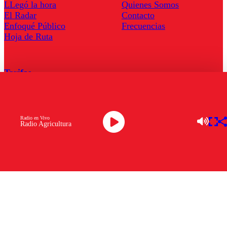
LLegó la hora
Quienes Somos
El Radar
Contacto
Enfoqué Público
Frecuencias
Hoja de Ruta
Tarifas
Comercial
Tarifas Servel Radio
Radio en Vivo
Radio Agricultura
Radio en Vivo
TV en Vivo
Descarga la APP