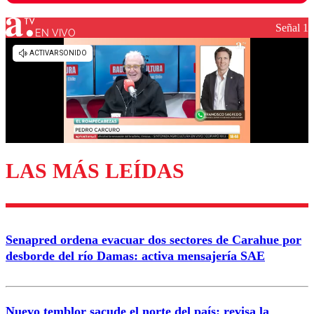
Señal 1
EN VIVO
Los comentarios son moderados para garantizar un
diálogo respetuoso.
Nombre
Correo
LAS MÁS LEÍDAS
Enviar comentario
Senapred ordena evacuar dos sectores de Carahue por
desborde del río Damas: activa mensajería SAE
Nuevo temblor sacude el norte del país: revisa la