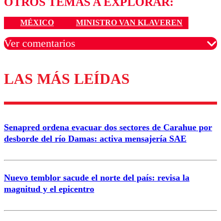
OTROS TEMAS A EXPLORAR:
MÉXICO
MINISTRO VAN KLAVEREN
Ver comentarios
LAS MÁS LEÍDAS
Los comentarios son moderados para garantizar un
diálogo respetuoso.
Nombre
Senapred ordena evacuar dos sectores de Carahue por
Correo
desborde del río Damas: activa mensajería SAE
Nuevo temblor sacude el norte del país: revisa la
magnitud y el epicentro
Enviar comentario