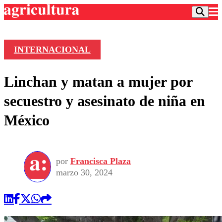
INTERNACIONAL
Podcast
Linchan y matan a mujer por
Frecuencias
Agricultura TV
secuestro y asesinato de niña en
Deportes
México
Entretención
Colo Colo
Noticias
Motor
Vida Social
Otros Deportes
Dato Practico
Publicaciones en medios
por
Francisca Plaza
Seleccion Chilena
Economía
Opinión
marzo 30, 2024
Torneo Internacional
Internacional
Programas
Torneo Nacional
Nacional
Comercial
Universidad Católica
Política
Universidad de Chile
Sustentabilidad