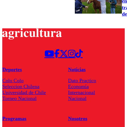
en
tr
de
Deportes
Noticias
Colo Colo
Dato Practico
Seleccion Chilena
Economía
Universidad de Chile
Internacional
Torneo Nacional
Nacional
Programas
Nosotros