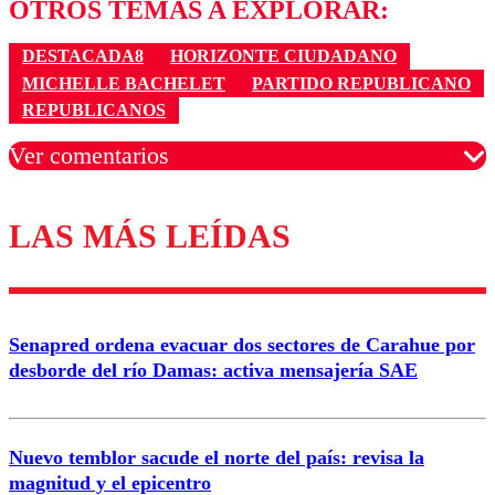
OTROS TEMAS A EXPLORAR:
DESTACADA8
HORIZONTE CIUDADANO
MICHELLE BACHELET
PARTIDO REPUBLICANO
REPUBLICANOS
Ver comentarios
LAS MÁS LEÍDAS
Los comentarios son moderados para garantizar un
diálogo respetuoso.
Nombre
Senapred ordena evacuar dos sectores de Carahue por
Correo
desborde del río Damas: activa mensajería SAE
Nuevo temblor sacude el norte del país: revisa la
magnitud y el epicentro
Enviar comentario