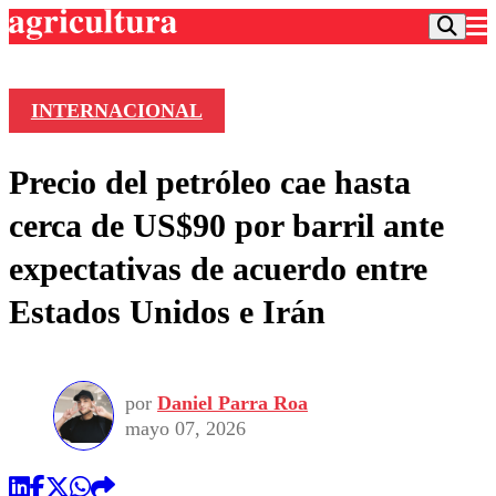
INTERNACIONAL
Podcast
Precio del petróleo cae hasta
Frecuencias
Agricultura TV
cerca de US$90 por barril ante
Deportes
expectativas de acuerdo entre
Entretención
Colo Colo
Noticias
Estados Unidos e Irán
Motor
Vida Social
Otros Deportes
Dato Practico
Publicaciones en medios
Seleccion Chilena
Economía
Opinión
Torneo Internacional
Internacional
por
Daniel Parra Roa
Programas
Torneo Nacional
Nacional
mayo 07, 2026
Comercial
Universidad Católica
Política
Universidad de Chile
Sustentabilidad