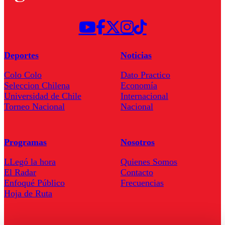
Deportes
Noticias
Colo Colo
Dato Practico
Seleccion Chilena
Economía
Universidad de Chile
Internacional
Torneo Nacional
Nacional
Programas
Nosotros
LLegó la hora
Quienes Somos
El Radar
Contacto
Enfoqué Público
Frecuencias
Hoja de Ruta