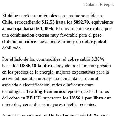
Dólar – Freepik
El
dólar
cerró este miércoles con una fuerte caída en
Chile, retrocediendo
$12,53
hasta los
$892,70
, equivalente
a una baja diaria de
1,38%
. El movimiento se explica por
una combinación externa muy favorable para el
peso
chileno
: un
cobre
nuevamente firme y un
dólar global
debilitado.
Por el lado de los commodities, el
cobre
subió
3,38%
hasta los
US$6,18 la libra
, apoyado por la menor presión
en los precios de la energía, mejores expectativas para la
actividad manufacturera y una demanda estructural
asociada a electrificación, redes e infraestructura
tecnológica.
Trading Economics
reportó que los futuros
del cobre en
EE.UU.
superaron los
US$6,1 por libra
este
miércoles, cerca de sus mayores niveles recientes.
A nivel internacional, el
Dollar Index
cayó
0,48%
hacia