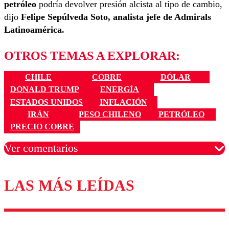
petróleo
podría devolver presión alcista al tipo de cambio,
dijo
Felipe Sepúlveda Soto, a
nalista jefe de Admirals
Latinoamérica.
OTROS TEMAS A EXPLORAR:
CHILE
COBRE
DÓLAR
DONALD TRUMP
ENERGÍA
ESTADOS UNIDOS
INFLACIÓN
IRÁN
PESO CHILENO
PETRÓLEO
PRECIO COBRE
Ver comentarios
LAS MÁS LEÍDAS
Los comentarios son moderados para garantizar un
diálogo respetuoso.
Nombre