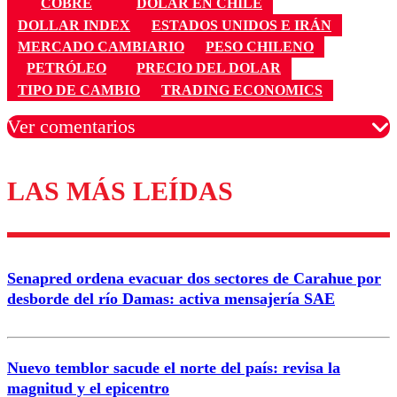
COBRE
DÓLAR EN CHILE
DOLLAR INDEX
ESTADOS UNIDOS E IRÁN
MERCADO CAMBIARIO
PESO CHILENO
PETRÓLEO
PRECIO DEL DOLAR
TIPO DE CAMBIO
TRADING ECONOMICS
Ver comentarios
LAS MÁS LEÍDAS
Los comentarios son moderados para garantizar un
diálogo respetuoso.
Nombre
Senapred ordena evacuar dos sectores de Carahue por
Correo
desborde del río Damas: activa mensajería SAE
Nuevo temblor sacude el norte del país: revisa la
magnitud y el epicentro
Enviar comentario