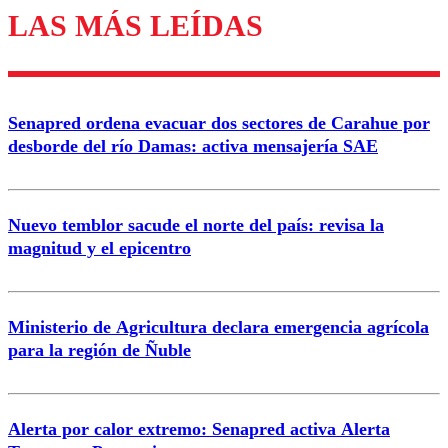
LAS MÁS LEÍDAS
Los comentarios son moderados para garantizar un
diálogo respetuoso.
Nombre
Senapred ordena evacuar dos sectores de Carahue por
Correo
desborde del río Damas: activa mensajería SAE
Nuevo temblor sacude el norte del país: revisa la
magnitud y el epicentro
Enviar comentario
Ministerio de Agricultura declara emergencia agrícola
para la región de Ñuble
Alerta por calor extremo: Senapred activa Alerta