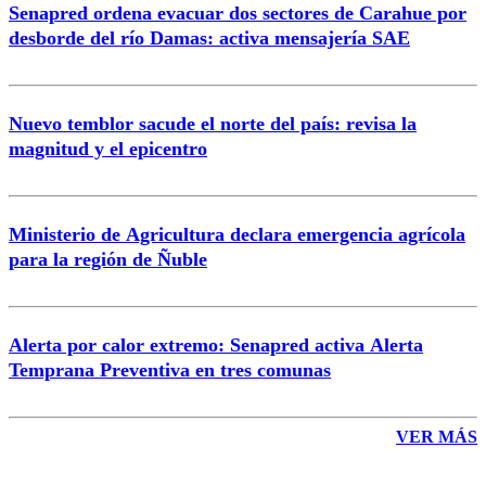
Senapred ordena evacuar dos sectores de Carahue por
Correo
desborde del río Damas: activa mensajería SAE
Nuevo temblor sacude el norte del país: revisa la
magnitud y el epicentro
Enviar comentario
Ministerio de Agricultura declara emergencia agrícola
para la región de Ñuble
Alerta por calor extremo: Senapred activa Alerta
Temprana Preventiva en tres comunas
VER MÁS