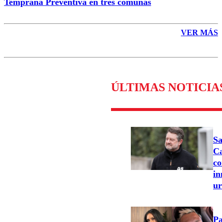
Temprana Preventiva en tres comunas
VER MÁS
ÚLTIMAS NOTICIA
Sa
Ca
co
in
u
Pa