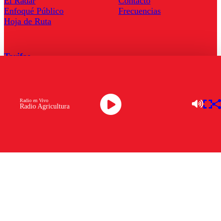
El Radar
Contacto
Enfoqué Público
Frecuencias
Hoja de Ruta
Tarifas
Comercial
Tarifas Servel Radio
Radio en Vivo
Radio Agricultura
Radio en Vivo
TV en Vivo
Descarga la APP