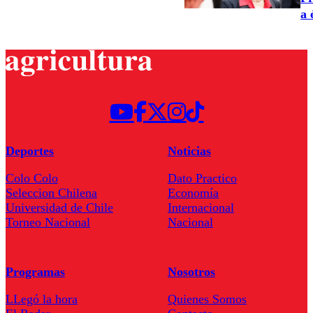
a 
Deportes
Noticias
Colo Colo
Dato Practico
Seleccion Chilena
Economía
Universidad de Chile
Internacional
Torneo Nacional
Nacional
Programas
Nosotros
LLegó la hora
Quienes Somos