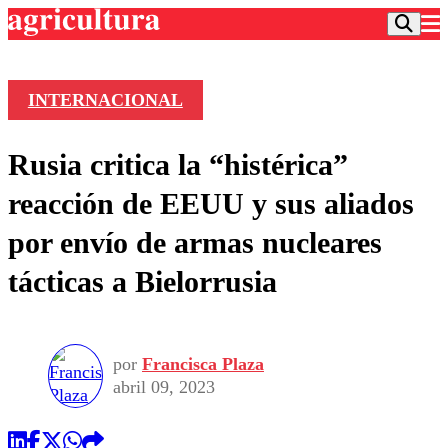
INTERNACIONAL
Podcast
Rusia critica la “histérica”
Frecuencias
Agricultura TV
reacción de EEUU y sus aliados
Deportes
por envío de armas nucleares
Entretención
Colo Colo
Noticias
tácticas a Bielorrusia
Motor
Vida Social
Otros Deportes
Dato Practico
Publicaciones en medios
Seleccion Chilena
Economía
Opinión
Torneo Internacional
Internacional
por
Francisca Plaza
Programas
Torneo Nacional
Nacional
abril 09, 2023
Comercial
Universidad Católica
Política
Universidad de Chile
Sustentabilidad