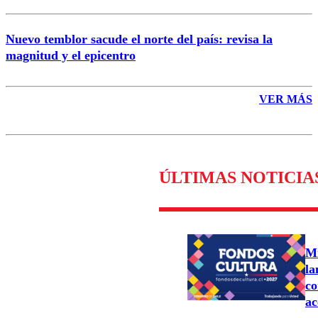
Nuevo temblor sacude el norte del país: revisa la
magnitud y el epicentro
VER MÁS
ÚLTIMAS NOTICIA
Mi
la
co
ac