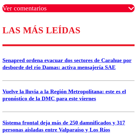
Ver comentarios
LAS MÁS LEÍDAS
Los comentarios son moderados para garantizar un
diálogo respetuoso.
Nombre
Senapred ordena evacuar dos sectores de Carahue por
Correo
desborde del río Damas: activa mensajería SAE
Vuelve la lluvia a la Región Metropolitana: este es el
pronóstico de la DMC para este viernes
Enviar comentario
Sistema frontal deja más de 250 damnificados y 317
personas aisladas entre Valparaíso y Los Ríos