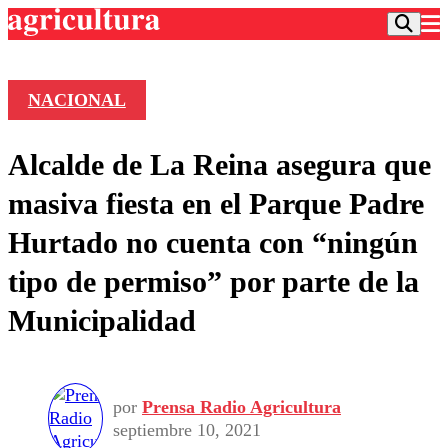
NACIONAL
Podcast
Alcalde de La Reina asegura que
Frecuencias
Agricultura TV
masiva fiesta en el Parque Padre
Deportes
Hurtado no cuenta con “ningún
Entretención
Colo Colo
Noticias
tipo de permiso” por parte de la
Motor
Vida Social
Otros Deportes
Dato Practico
Municipalidad
Publicaciones en medios
Seleccion Chilena
Economía
Opinión
Torneo Internacional
Internacional
Programas
Torneo Nacional
Nacional
Comercial
Universidad Católica
Política
por
Prensa Radio Agricultura
septiembre 10, 2021
Universidad de Chile
Sustentabilidad