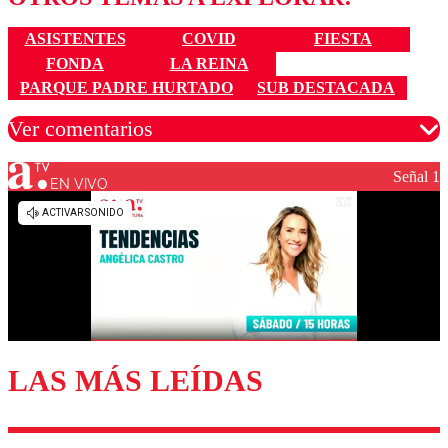
ASISTENTES
COVID
FIESTA
FONDA
LA REINA
PARQUE PADRE HURTADO
SUB DESTACADA
Ver comentarios
Señal 1
EN VIVO
Los comentarios son moderados para garantizar un
diálogo respetuoso.
Nombre
Correo
LAS MÁS LEÍDAS
Enviar comentario