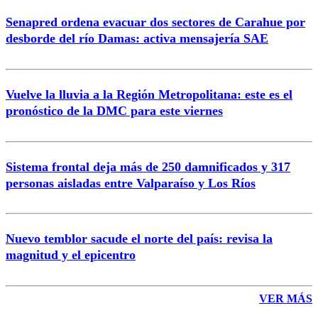
Senapred ordena evacuar dos sectores de Carahue por
desborde del río Damas: activa mensajería SAE
Vuelve la lluvia a la Región Metropolitana: este es el
pronóstico de la DMC para este viernes
Sistema frontal deja más de 250 damnificados y 317
personas aisladas entre Valparaíso y Los Ríos
Nuevo temblor sacude el norte del país: revisa la
magnitud y el epicentro
VER MÁS