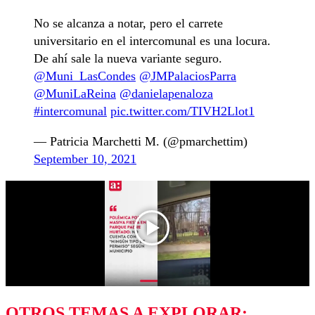
No se alcanza a notar, pero el carrete
universitario en el intercomunal es una locura.
De ahí sale la nueva variante seguro.
@Muni_LasCondes
@JMPalaciosParra
@MuniLaReina
@danielapenaloza
#intercomunal
pic.twitter.com/TIVH2Llot1
— Patricia Marchetti M. (@pmarchettim)
September 10, 2021
OTROS TEMAS A EXPLORAR: