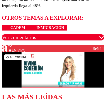
izquierda llega al 48%.
OTROS TEMAS A EXPLORAR:
CADEM
INMIGRACIÓN
Ver comentarios
Señal 1
EN VIVO
Los comentarios son moderados para garantizar un
diálogo respetuoso.
Nombre
Correo
LAS MÁS LEÍDAS