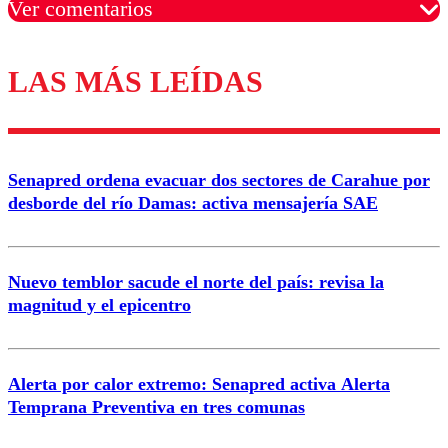
Ver comentarios
LAS MÁS LEÍDAS
Los comentarios son moderados para garantizar un
diálogo respetuoso.
Nombre
Senapred ordena evacuar dos sectores de Carahue por
Correo
desborde del río Damas: activa mensajería SAE
Nuevo temblor sacude el norte del país: revisa la
magnitud y el epicentro
Enviar comentario
Alerta por calor extremo: Senapred activa Alerta
Temprana Preventiva en tres comunas