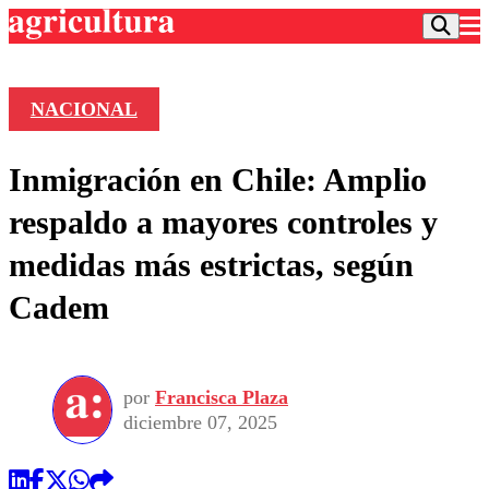
NACIONAL
Podcast
Inmigración en Chile: Amplio
Frecuencias
Agricultura TV
respaldo a mayores controles y
Deportes
medidas más estrictas, según
Entretención
Colo Colo
Noticias
Cadem
Motor
Vida Social
Otros Deportes
Dato Practico
Publicaciones en medios
Seleccion Chilena
Economía
Opinión
Torneo Internacional
Internacional
por
Francisca Plaza
Programas
Torneo Nacional
Nacional
diciembre 07, 2025
Comercial
Universidad Católica
Política
Universidad de Chile
Sustentabilidad