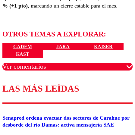
% (+1 pto)
, marcando un cierre estable para el mes.
OTROS TEMAS A EXPLORAR:
CADEM
JARA
KAISER
KAST
Ver comentarios
LAS MÁS LEÍDAS
Los comentarios son moderados para garantizar un
diálogo respetuoso.
Nombre
Senapred ordena evacuar dos sectores de Carahue por
Correo
desborde del río Damas: activa mensajería SAE