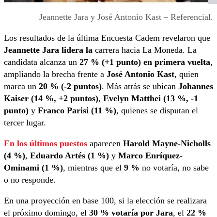
Jeannette Jara y José Antonio Kast – Referencial.
Los resultados de la última Encuesta Cadem revelaron que
Jeannette Jara lidera la
carrera hacia La Moneda. La
candidata alcanza un
27 % (+1 punto) en primera vuelta
,
ampliando la brecha frente a
José Antonio Kast
, quien
marca un
20 % (-2 puntos)
. Más atrás se ubican
Johannes
Kaiser (14 %, +2 puntos)
,
Evelyn Matthei (13 %, -1
punto)
y
Franco Parisi (11 %)
, quienes se disputan el
tercer lugar.
En los últimos puestos
aparecen
Harold Mayne-Nicholls
(4 %)
,
Eduardo Artés (1 %)
y
Marco Enríquez-
Ominami (1 %)
, mientras que el
9 %
no votaría, no sabe
o no responde.
En una proyección en base 100, si la elección se realizara
el próximo domingo, el
30 % votaría por Jara
, el
22 %