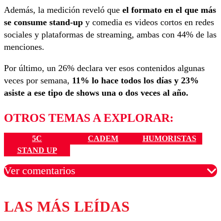
Además, la medición reveló que
el formato en el que más
se consume stand-up
y comedia es videos cortos en redes
sociales y plataformas de streaming, ambas con 44% de las
menciones.
Por último, un 26% declara ver esos contenidos algunas
veces por semana,
11% lo hace todos los días y 23%
asiste a ese tipo de shows una o dos veces al año.
OTROS TEMAS A EXPLORAR:
5C
CADEM
HUMORISTAS
STAND UP
Ver comentarios
LAS MÁS LEÍDAS
Los comentarios son moderados para garantizar un
diálogo respetuoso.