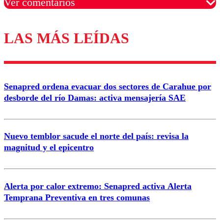
Ver comentarios
LAS MÁS LEÍDAS
Los comentarios son moderados para garantizar un
diálogo respetuoso.
Nombre
Senapred ordena evacuar dos sectores de Carahue por
Correo
desborde del río Damas: activa mensajería SAE
Nuevo temblor sacude el norte del país: revisa la
magnitud y el epicentro
Enviar comentario
Alerta por calor extremo: Senapred activa Alerta
Temprana Preventiva en tres comunas