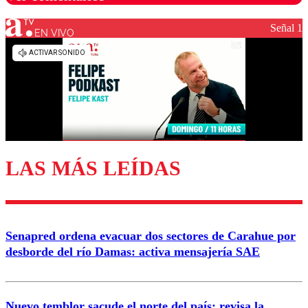
Señal 1
EN VIVO
Los comentarios son moderados para garantizar un
diálogo respetuoso.
Nombre
Correo
LAS MÁS LEÍDAS
Enviar comentario
Senapred ordena evacuar dos sectores de Carahue por
desborde del río Damas: activa mensajería SAE
Nuevo temblor sacude el norte del país: revisa la