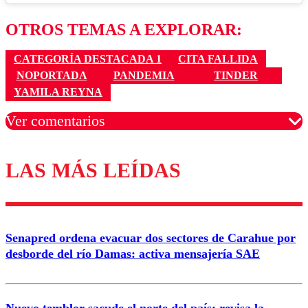
OTROS TEMAS A EXPLORAR:
CATEGORÍA DESTACADA 1
CITA FALLIDA
NOPORTADA
PANDEMIA
TINDER
YAMILA REYNA
Ver comentarios
LAS MÁS LEÍDAS
Los comentarios son moderados para garantizar un
diálogo respetuoso.
Nombre
Senapred ordena evacuar dos sectores de Carahue por
Correo
desborde del río Damas: activa mensajería SAE