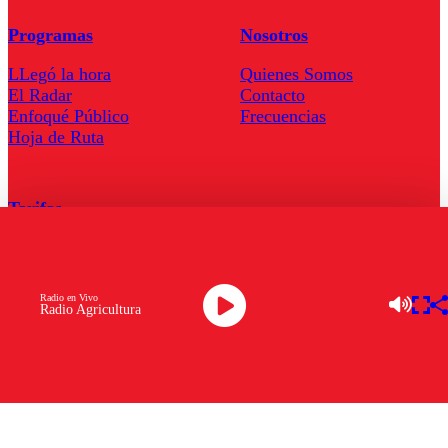
Programas
Nosotros
LLegó la hora
Quienes Somos
El Radar
Contacto
Enfoqué Público
Frecuencias
Hoja de Ruta
Tarifas
Comercial
Tarifas Servel Radio
Radio en Vivo
Radio Agricultura
Radio en Vivo
TV en Vivo
Descarga la APP