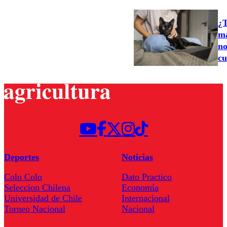
¿T
ma
no
cu
Deportes
Noticias
Colo Colo
Dato Practico
Seleccion Chilena
Economía
Universidad de Chile
Internacional
Torneo Nacional
Nacional