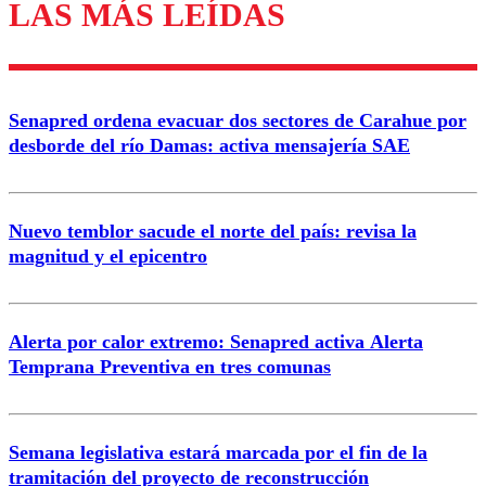
LAS MÁS LEÍDAS
Los comentarios son moderados para garantizar un
diálogo respetuoso.
Nombre
Senapred ordena evacuar dos sectores de Carahue por
Correo
desborde del río Damas: activa mensajería SAE
Nuevo temblor sacude el norte del país: revisa la
magnitud y el epicentro
Enviar comentario
Alerta por calor extremo: Senapred activa Alerta
Temprana Preventiva en tres comunas
Semana legislativa estará marcada por el fin de la
tramitación del proyecto de reconstrucción