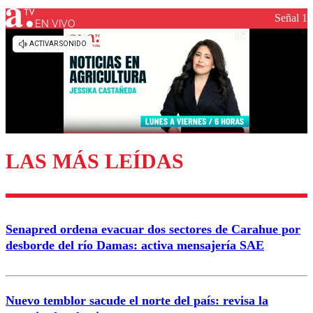
Señal 1
EN VIVO
Los comentarios son moderados para garantizar un
diálogo respetuoso.
Nombre
Correo
LAS MÁS LEÍDAS
Enviar comentario
Senapred ordena evacuar dos sectores de Carahue por
desborde del río Damas: activa mensajería SAE
Nuevo temblor sacude el norte del país: revisa la