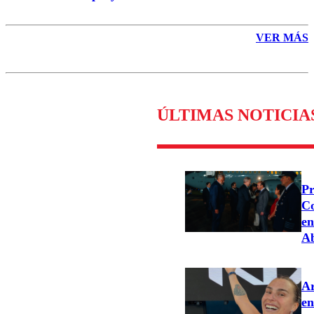
VER MÁS
ÚLTIMAS NOTICIA
Pr
Co
en
Ab
Ar
en