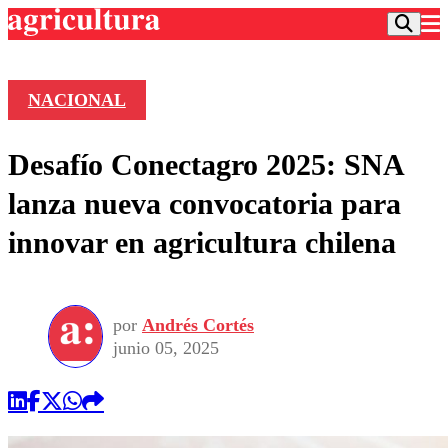
NACIONAL
Podcast
Desafío Conectagro 2025: SNA
Frecuencias
Agricultura TV
lanza nueva convocatoria para
Deportes
innovar en agricultura chilena
Entretención
Colo Colo
Noticias
Motor
Vida Social
Otros Deportes
Dato Practico
Publicaciones en medios
por
Andrés Cortés
Seleccion Chilena
Economía
Opinión
junio 05, 2025
Torneo Internacional
Internacional
Programas
Torneo Nacional
Nacional
Comercial
Universidad Católica
Política
Universidad de Chile
Sustentabilidad