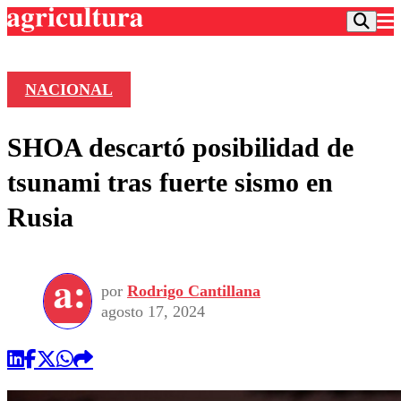
NACIONAL
Podcast
SHOA descartó posibilidad de
Frecuencias
Agricultura TV
tsunami tras fuerte sismo en
Deportes
Rusia
Entretención
Colo Colo
Noticias
Motor
Vida Social
Otros Deportes
Dato Practico
Publicaciones en medios
por
Rodrigo Cantillana
Seleccion Chilena
Economía
Opinión
agosto 17, 2024
Torneo Internacional
Internacional
Programas
Torneo Nacional
Nacional
Comercial
Universidad Católica
Política
Universidad de Chile
Sustentabilidad