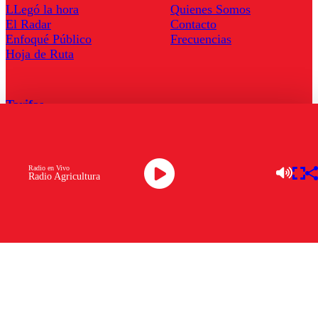
LLegó la hora
Quienes Somos
El Radar
Contacto
Enfoqué Público
Frecuencias
Hoja de Ruta
Tarifas
Comercial
Tarifas Servel Radio
Radio en Vivo
Radio Agricultura
Radio en Vivo
TV en Vivo
Descarga la APP