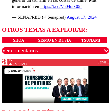
generar un tsunami en las costas de Chile. Más
información en
https://t.co/Vo04utx05f
— SENAPRED (@Senapred)
August 17, 2024
OTROS TEMAS A EXPLORAR:
SHOA
SISMO EN RUSIA
TSUNAMI
Ver comentarios
Señal 1
EN VIVO
Los comentarios son moderados para garantizar un
diálogo respetuoso.
Nombre
Correo