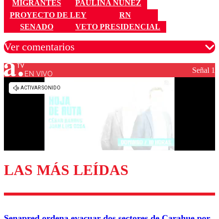
MIGRANTES
PAULINA NÚÑEZ
PROYECTO DE LEY
RN
SENADO
VETO PRESIDENCIAL
Ver comentarios
Señal 1
EN VIVO
Los comentarios son moderados para garantizar un
diálogo respetuoso.
Nombre
Correo
LAS MÁS LEÍDAS
Enviar comentario
Senapred ordena evacuar dos sectores de Carahue por