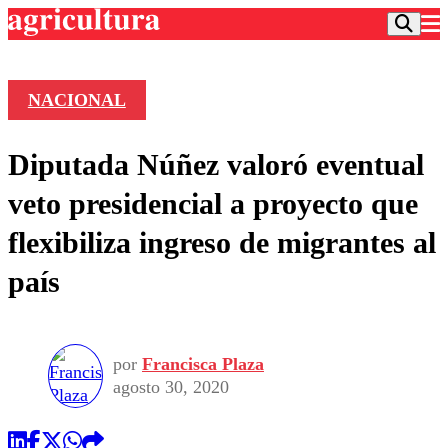
NACIONAL
Podcast
Diputada Núñez valoró eventual
Frecuencias
Agricultura TV
veto presidencial a proyecto que
Deportes
flexibiliza ingreso de migrantes al
Entretención
Colo Colo
Noticias
país
Motor
Vida Social
Otros Deportes
Dato Practico
Publicaciones en medios
Seleccion Chilena
Economía
Opinión
Torneo Internacional
Internacional
por
Francisca Plaza
Programas
Torneo Nacional
Nacional
agosto 30, 2020
Comercial
Universidad Católica
Política
Universidad de Chile
Sustentabilidad