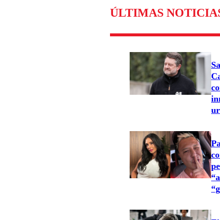
ÚLTIMAS NOTICIA
Sa
Ca
co
in
u
Pa
co
pe
“a
“g