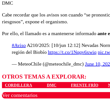
DMC
Cabe recordar que los avisos son cuando “se pronost
riesgosos”, expone el organismo.
Por ello, el llamado es a mantenerse informado
ante 
#Aviso
A210/2025: [10/jun 12:12] Nevadas Norma
región del Biobío
https://t.co/1Nqqv6xwiq
pic.t
— MeteoChile (@meteochile_dmc)
June 10, 20
OTROS TEMAS A EXPLORAR:
CORDILLERA
DMC
FRENTE FRÍO
Ver comentarios