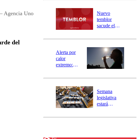
desborde del
río Damas:
 – Agencia Uno
Nuevo
activa
temblor
mensajería
sacude el
SAE
norte del país:
revisa la
arde del
magnitud y el
epicentro
Alerta por
calor
extremo:
Senapred
activa Alerta
Temprana
Preventiva en
Semana
tres comunas
legislativa
estará
marcada por
el fin de la
tramitación
del proyecto
de