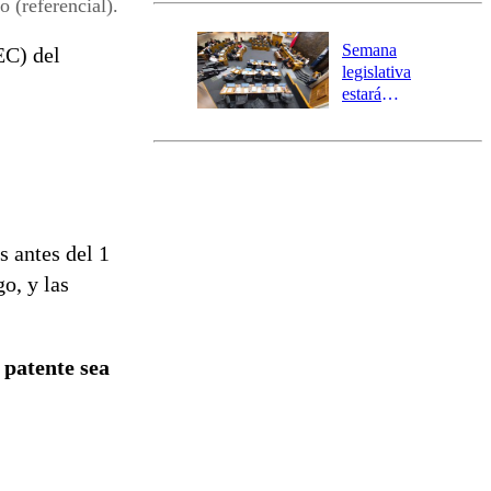
 (referencial).
Temprana
Preventiva en
Semana
EC) del
tres comunas
legislativa
estará
marcada por
el fin de la
tramitación
del proyecto
de
reconstrucción
s antes del 1
o, y las
 patente sea