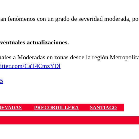
ican fenómenos con un grado de severidad moderada, p
eventuales actualizaciones.
les a Moderadas en zonas desde la región Metropolita
witter.com/CaT4CmzYDl
25
NEVADAS
PRECORDILLERA
SANTIAGO