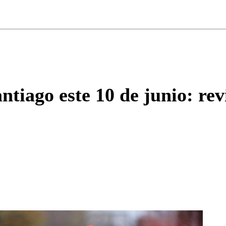
ados para garantizar un diálogo respetuoso.
Correo
Enviar c
antiago este 10 de junio: re