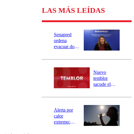
LAS MÁS LEÍDAS
Senapred
ordena
evacuar dos
sectores de
Carahue por
desborde del
río Damas:
Nuevo
activa
temblor
mensajería
sacude el
SAE
norte del país:
revisa la
magnitud y el
epicentro
Alerta por
calor
extremo:
Senapred
activa Alerta