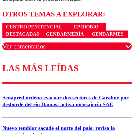
OTROS TEMAS A EXPLORAR:
CENTRO PENITENCIAL
CP BIOBIO
DESTACADA6
GENDARMERÍA
GENDARMES
Ver comentarios
LAS MÁS LEÍDAS
Los comentarios son moderados para garantizar un
diálogo respetuoso.
Nombre
Senapred ordena evacuar dos sectores de Carahue por
Correo
desborde del río Damas: activa mensajería SAE
Nuevo temblor sacude el norte del país: revisa la