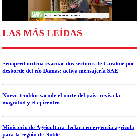
Correo
LAS MÁS LEÍDAS
Enviar comentario
Senapred ordena evacuar dos sectores de Carahue por
desborde del río Damas: activa mensajería SAE
Nuevo temblor sacude el norte del país: revisa la
magnitud y el epicentro
Ministerio de Agricultura declara emergencia agrícola
para la región de Ñuble