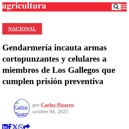
NACIONAL
Podcast
Gendarmería incauta armas
Frecuencias
Agricultura TV
cortopunzantes y celulares a
Deportes
miembros de Los Gallegos que
Entretención
Colo Colo
Noticias
cumplen prisión preventiva
Motor
Vida Social
Otros Deportes
Dato Practico
Publicaciones en medios
Seleccion Chilena
Economía
Opinión
Torneo Internacional
Internacional
por
Carlos Pizarro
Programas
Torneo Nacional
Nacional
octubre 04, 2023
Comercial
Universidad Católica
Política
Universidad de Chile
Sustentabilidad