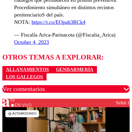
Gallegos que permanecen en prisión preventiva.
Procedimiento simultáneo en distintos recintos
penitenciarioS del país.
NOTA:
https://t.co/EOpah3RCk4
— Fiscalía Arica-Parinacota (@Fiscalia_Arica)
October 4, 2023
OTROS TEMAS A EXPLORAR:
ALLANAMIENTOS
GENDARMERÍA
LOS GALLEGOS
Ver comentarios
Señal 1
EN VIVO
Los comentarios son moderados para garantizar un
diálogo respetuoso.
Nombre