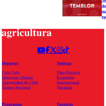
Te
de
ma
ep
Deportes
Noticias
Colo Colo
Dato Practico
Seleccion Chilena
Economía
Universidad de Chile
Internacional
Torneo Nacional
Nacional
Programas
Nosotros