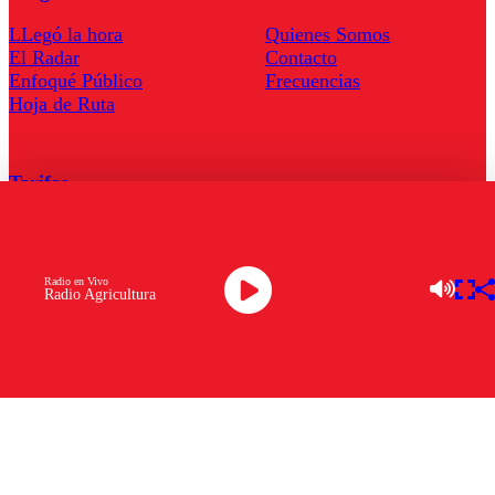
LLegó la hora
Quienes Somos
El Radar
Contacto
Enfoqué Público
Frecuencias
Hoja de Ruta
Tarifas
Comercial
Tarifas Servel Radio
Radio en Vivo
Radio Agricultura
Radio en Vivo
TV en Vivo
Descarga la APP