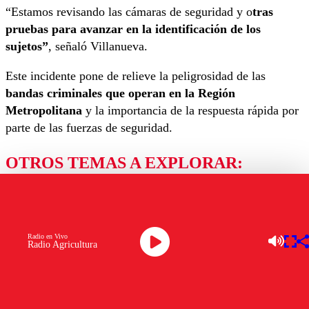
“Estamos revisando las cámaras de seguridad y o
tras
pruebas para avanzar en la identificación de los
sujetos”
, señaló Villanueva.
Este incidente pone de relieve la peligrosidad de las
bandas criminales que operan en la Región
Metropolitana
y la importancia de la respuesta rápida por
parte de las fuerzas de seguridad.
OTROS TEMAS A EXPLORAR:
CARABINEROS
DESTACADA1
MUERTE
QUILICURA
SANTIAGO
Ver comentarios
Radio en Vivo
Radio Agricultura
LAS MÁS LEÍDAS
Los comentarios son moderados para garantizar un
diálogo respetuoso.