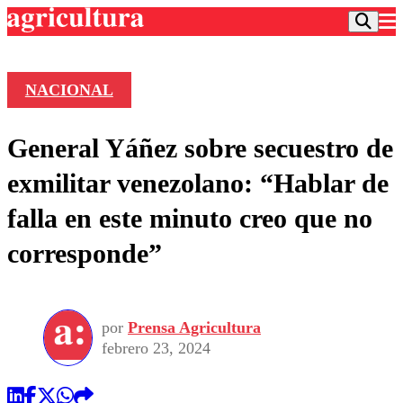
NACIONAL
Podcast
General Yáñez sobre secuestro de
Frecuencias
Agricultura TV
exmilitar venezolano: “Hablar de
Deportes
falla en este minuto creo que no
Entretención
Colo Colo
Noticias
corresponde”
Motor
Vida Social
Otros Deportes
Dato Practico
Publicaciones en medios
Seleccion Chilena
Economía
Opinión
Torneo Internacional
Internacional
por
Prensa Agricultura
Programas
Torneo Nacional
Nacional
febrero 23, 2024
Comercial
Universidad Católica
Política
Universidad de Chile
Sustentabilidad