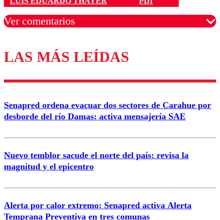
LUIS EDUARDO THAYER
PDI
Ver comentarios
LAS MÁS LEÍDAS
Los comentarios son moderados para garantizar un
diálogo respetuoso.
Nombre
Senapred ordena evacuar dos sectores de Carahue por
Correo
desborde del río Damas: activa mensajería SAE
Nuevo temblor sacude el norte del país: revisa la
magnitud y el epicentro
Enviar comentario
Alerta por calor extremo: Senapred activa Alerta
Temprana Preventiva en tres comunas