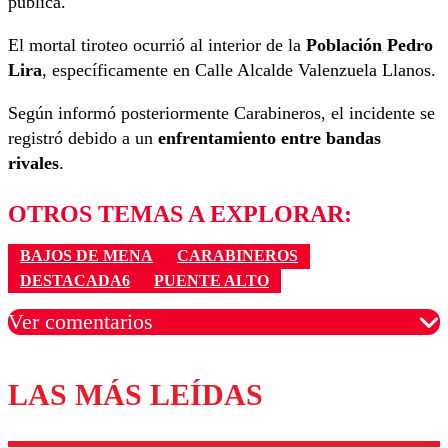
pública.
El mortal tiroteo ocurrió al interior de la
Población Pedro
Lira
, específicamente en Calle Alcalde Valenzuela Llanos.
Según informó posteriormente Carabineros, el incidente se
registró debido a un
enfrentamiento entre bandas
rivales
.
OTROS TEMAS A EXPLORAR:
BAJOS DE MENA
CARABINEROS
DESTACADA6
PUENTE ALTO
Ver comentarios
LAS MÁS LEÍDAS
Los comentarios son moderados para garantizar un
diálogo respetuoso.
Nombre