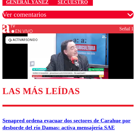
GENERAL YAÑEZ
SECUESTRO
Ver comentarios
Señal 1
EN VIVO
Los comentarios son moderados para garantizar un
diálogo respetuoso.
Nombre
Correo
LAS MÁS LEÍDAS
Enviar comentario
Senapred ordena evacuar dos sectores de Carahue por
desborde del río Damas: activa mensajería SAE