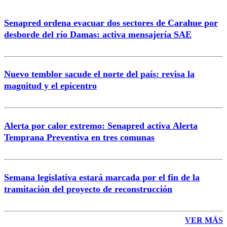
Senapred ordena evacuar dos sectores de Carahue por
Correo
desborde del río Damas: activa mensajería SAE
Nuevo temblor sacude el norte del país: revisa la
magnitud y el epicentro
Enviar comentario
Alerta por calor extremo: Senapred activa Alerta
Temprana Preventiva en tres comunas
Semana legislativa estará marcada por el fin de la
tramitación del proyecto de reconstrucción
VER MÁS