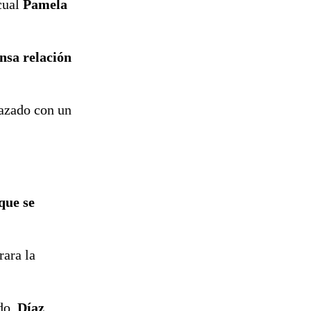
cual
Pamela
reconstrucción
ensa relación
nazado con un
que se
rara la
ndo,
Díaz