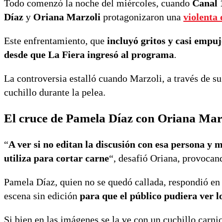
Todo comenzó la noche del miércoles, cuando
Canal 
Díaz
y
Oriana Marzoli
protagonizaron una
violenta 
Este enfrentamiento, que
incluyó gritos y casi empu
desde que La Fiera ingresó al programa
.
La controversia estalló cuando Marzoli, a través de 
cuchillo durante la pelea.
El cruce de Pamela Díaz con Oriana Mar
“
A ver si no editan la discusión con esa persona y
utiliza para cortar carne
“, desafió Oriana, provocan
Pamela Díaz, quien no se quedó callada, respondió en
escena sin edición
para que el público pudiera ver 
Si bien en las imágenes se la ve con un cuchillo carn