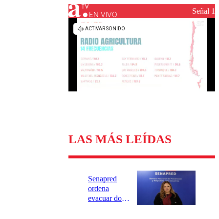
Universidad Católica
Política
Señal 1
Universidad de Chile
Sustentabilidad
EN VIVO
LAS MÁS LEÍDAS
Senapred
ordena
evacuar dos
sectores de
Carahue por