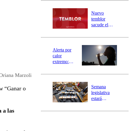
desborde del
río Damas:
Nuevo
activa
temblor
mensajería
sacude el
SAE
norte del país:
revisa la
magnitud y el
epicentro
Alerta por
calor
extremo:
Senapred
activa Alerta
Oriana Marzoli
Temprana
Preventiva en
Semana
ow “Ganar o
tres comunas
legislativa
estará
marcada por
 a las
el fin de la
tramitación
del proyecto
de