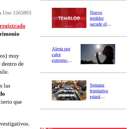
desborde del
río Damas:
A Uno 1265803
Nuevo
activa
temblor
mensajería
sacude el
registrado
SAE
norte del país:
rimonio
revisa la
magnitud y el
epicentro
Alerta por
calor
mos) muy
extremo:
y dentro de
Senapred
ile.
activa Alerta
Temprana
Preventiva en
n las
Semana
tres comunas
legislativa
do
estará
cierto que
marcada por
el fin de la
tramitación
del proyecto
vestigativos.
de