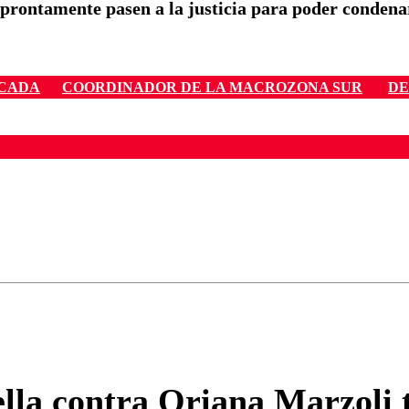
 prontamente pasen a la justicia para poder condena
ACADA
COORDINADOR DE LA MACROZONA SUR
DE
ados para garantizar un diálogo respetuoso.
Correo
Enviar c
lla contra Oriana Marzoli t