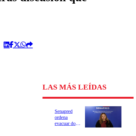
LAS MÁS LEÍDAS
Senapred
ordena
evacuar dos
sectores de
Carahue por