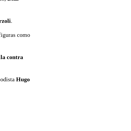
zoli
.
 figuras como
la contra
iodista
Hugo