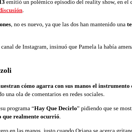
13
emitió un polémico episodio del reality show, en el 
discusión
.
jones
, no es nuevo, ya que las dos han mantenido una
t
su canal de Instagram, insinuó que Pamela la había ame
zoli
 muestran cómo agarra con sus manos el instrumento 
do una ola de comentarios en redes sociales.
 su programa “
Hay Que Decirlo
” pidiendo que se most
lo que realmente ocurrió
.
icero en las manos, justo cuando Oriana se acerca grita