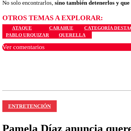
No solo encontrarlos,
sino también detenerlos y que
OTROS TEMAS A EXPLORAR:
ATAQUE
CARAHUE
CATEGORÍA DEST
PABLO URQUIZAR
QUERELLA
Ver comentarios
Los comentarios son moder
Nombre
ENTRETENCIÓN
Pamela Díaz anuncia quere