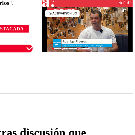
rlos
“.
reconstrucción
Señal 2
STACADA
omentario
ras discusión que