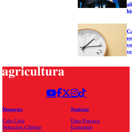
al
hí
Ca
es
vo
ve
Deportes
Noticias
Colo Colo
Dato Practico
Seleccion Chilena
Economía