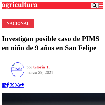
NACIONAL
Podcast
Investigan posible caso de PIMS
Frecuencias
Agricultura TV
en niño de 9 años en San Felipe
Deportes
Entretención
Colo Colo
Noticias
Motor
por
Gloria T.
Vida Social
Otros Deportes
Dato Practico
marzo 29, 2021
Publicaciones en medios
Seleccion Chilena
Economía
Opinión
Torneo Internacional
Internacional
Programas
Torneo Nacional
Nacional
Comercial
Universidad Católica
Política
Universidad de Chile
Sustentabilidad