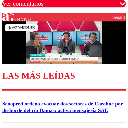
Ver comentarios
Señal 1
EN VIVO
Los comentarios son moderados para garantizar un
diálogo respetuoso.
Nombre
Correo
LAS MÁS LEÍDAS
Enviar comentario
Senapred ordena evacuar dos sectores de Carahue por
desborde del río Damas: activa mensajería SAE