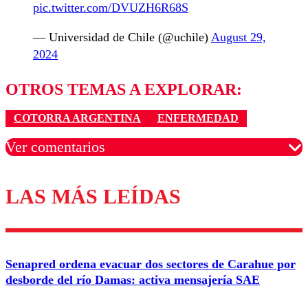
pic.twitter.com/DVUZH6R68S
— Universidad de Chile (@uchile)
August 29,
2024
OTROS TEMAS A EXPLORAR:
COTORRA ARGENTINA
ENFERMEDAD
Ver comentarios
LAS MÁS LEÍDAS
Los comentarios son moderados para garantizar un
diálogo respetuoso.
Nombre
Senapred ordena evacuar dos sectores de Carahue por
Correo
desborde del río Damas: activa mensajería SAE