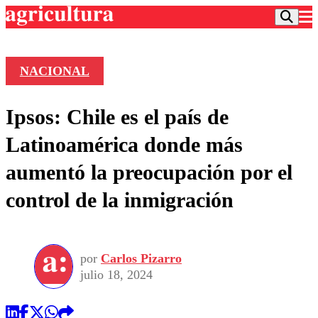
NACIONAL
Podcast
Ipsos: Chile es el país de
Frecuencias
Agricultura TV
Latinoamérica donde más
Deportes
aumentó la preocupación por el
Entretención
Colo Colo
Noticias
control de la inmigración
Motor
Vida Social
Otros Deportes
Dato Practico
Publicaciones en medios
Seleccion Chilena
Economía
Opinión
Torneo Internacional
Internacional
por
Carlos Pizarro
Programas
Torneo Nacional
Nacional
julio 18, 2024
Comercial
Universidad Católica
Política
Universidad de Chile
Sustentabilidad