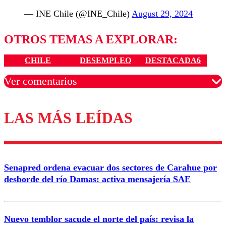
— INE Chile (@INE_Chile)
August 29, 2024
OTROS TEMAS A EXPLORAR:
CHILE
DESEMPLEO
DESTACADA6
Ver comentarios
LAS MÁS LEÍDAS
Los comentarios son moderados para garantizar un
diálogo respetuoso.
Nombre
Senapred ordena evacuar dos sectores de Carahue por
Correo
desborde del río Damas: activa mensajería SAE
Nuevo temblor sacude el norte del país: revisa la