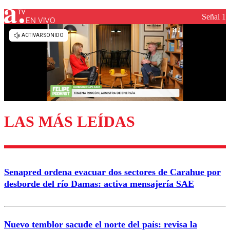
Señal 1
EN VIVO
Los comentarios son moderados para garantizar un
diálogo respetuoso.
Nombre
Correo
LAS MÁS LEÍDAS
Enviar comentario
Senapred ordena evacuar dos sectores de Carahue por
desborde del río Damas: activa mensajería SAE
Nuevo temblor sacude el norte del país: revisa la