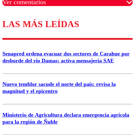
Ver comentarios
LAS MÁS LEÍDAS
Los comentarios son moderados para garantizar un
diálogo respetuoso.
Nombre
Senapred ordena evacuar dos sectores de Carahue por
Correo
desborde del río Damas: activa mensajería SAE
Nuevo temblor sacude el norte del país: revisa la
magnitud y el epicentro
Enviar comentario
Ministerio de Agricultura declara emergencia agrícola
para la región de Ñuble