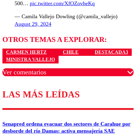
500…
pic.twitter.com/XfOZovheKq
— Camila Vallejo Dowling (@camila_vallejo)
August 29, 2024
OTROS TEMAS A EXPLORAR:
CARMEN HERTZ
CHILE
DESTACADA3
MINISTRA VALLEJO
Ver comentarios
LAS MÁS LEÍDAS
Los comentarios son moderados para garantizar un
diálogo respetuoso.
Nombre
Senapred ordena evacuar dos sectores de Carahue por
Correo
desborde del río Damas: activa mensajería SAE