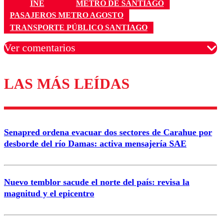
INE
METRO DE SANTIAGO
PASAJEROS METRO AGOSTO
TRANSPORTE PÚBLICO SANTIAGO
Ver comentarios
LAS MÁS LEÍDAS
Los comentarios son moderados para garantizar un
diálogo respetuoso.
Nombre
Senapred ordena evacuar dos sectores de Carahue por
Correo
desborde del río Damas: activa mensajería SAE
Nuevo temblor sacude el norte del país: revisa la
magnitud y el epicentro
Enviar comentario