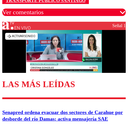
TRANSPORTE PÚBLICO SANTIAGO
Ver comentarios
Señal 1
EN VIVO
Los comentarios son moderados para garantizar un
diálogo respetuoso.
Nombre
Correo
LAS MÁS LEÍDAS
Enviar comentario
Senapred ordena evacuar dos sectores de Carahue por
desborde del río Damas: activa mensajería SAE