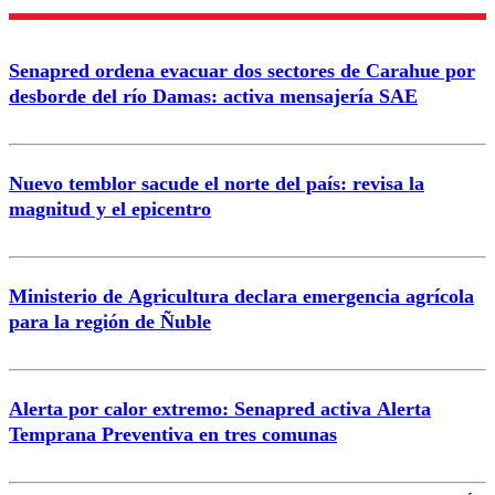
Nombre
Senapred ordena evacuar dos sectores de Carahue por
Correo
desborde del río Damas: activa mensajería SAE
Nuevo temblor sacude el norte del país: revisa la
magnitud y el epicentro
Enviar comentario
Ministerio de Agricultura declara emergencia agrícola
para la región de Ñuble
Alerta por calor extremo: Senapred activa Alerta
Temprana Preventiva en tres comunas