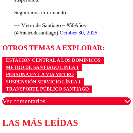
Seguiremos informando.
— Metro de Santiago – #50Años
(@metrodesantiago)
October 30, 2025
OTROS TEMAS A EXPLORAR:
ESTACIÓN CENTRAL A LOS DOMINICOS
METRO DE SANTIAGO LÍNEA 1
PERSONA EN LA VÍA METRO
SUSPENSIÓN SERVICIO LÍNEA 1
TRANSPORTE PÚBLICO SANTIAGO
Ver comentarios
LAS MÁS LEÍDAS
Los comentarios son moderados para garantizar un
diálogo respetuoso.