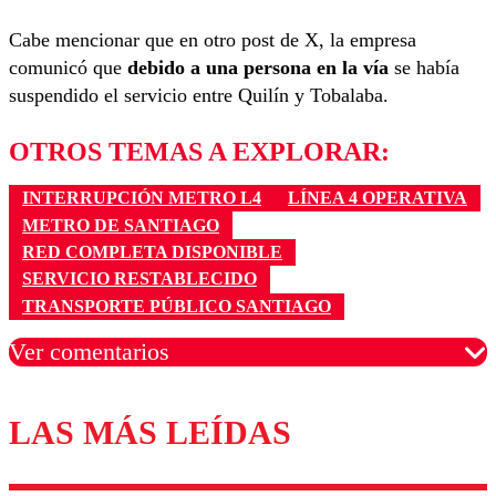
Cabe mencionar que en otro post de X, la empresa
comunicó que
debido a una persona en la vía
se había
suspendido el servicio entre Quilín y Tobalaba.
OTROS TEMAS A EXPLORAR:
INTERRUPCIÓN METRO L4
LÍNEA 4 OPERATIVA
METRO DE SANTIAGO
RED COMPLETA DISPONIBLE
SERVICIO RESTABLECIDO
TRANSPORTE PÚBLICO SANTIAGO
Ver comentarios
LAS MÁS LEÍDAS
Los comentarios son moderados para garantizar un
diálogo respetuoso.
Nombre