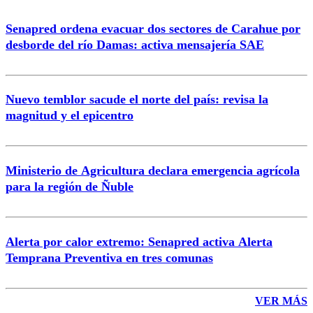
Senapred ordena evacuar dos sectores de Carahue por
Correo
desborde del río Damas: activa mensajería SAE
Nuevo temblor sacude el norte del país: revisa la
magnitud y el epicentro
Enviar comentario
Ministerio de Agricultura declara emergencia agrícola
para la región de Ñuble
Alerta por calor extremo: Senapred activa Alerta
Temprana Preventiva en tres comunas
VER MÁS