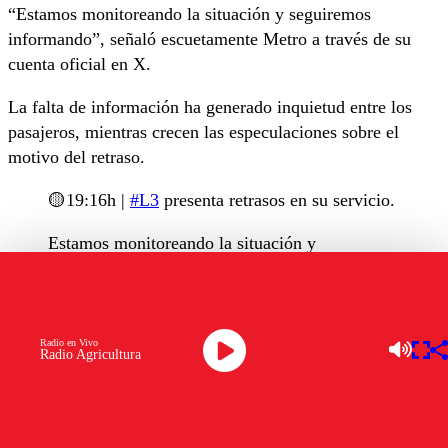
“Estamos monitoreando la situación y seguiremos
informando”, señaló escuetamente Metro a través de su
cuenta oficial en X.
La falta de información ha generado inquietud entre los
pasajeros, mientras crecen las especulaciones sobre el
motivo del retraso.
🟡19:16h |
#L3
presenta retrasos en su servicio.
Estamos monitoreando la situación y
seguiremos informando.
— Metro de Santiago – #50Años
(@metrodesantiago)
September 23, 2025
Radio en Vivo
Radio Agricultura
OTROS TEMAS A EXPLORAR:
ESTADO DEL SERVICIO
LINEA 3