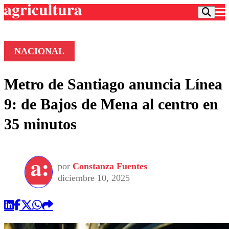
NACIONAL
Podcast
Metro de Santiago anuncia Línea
Frecuencias
Agricultura TV
9: de Bajos de Mena al centro en
Deportes
35 minutos
Entretención
Colo Colo
Noticias
Motor
Vida Social
Otros Deportes
Dato Practico
Publicaciones en medios
por
Constanza Fuentes
Seleccion Chilena
Economía
Opinión
diciembre 10, 2025
Torneo Internacional
Internacional
Programas
Torneo Nacional
Nacional
Comercial
Universidad Católica
Política
Universidad de Chile
Sustentabilidad