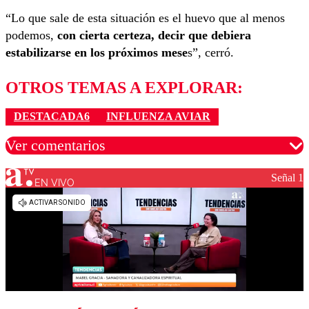
“Lo que sale de esta situación es el huevo que al menos
podemos,
con cierta certeza, decir que debiera
estabilizarse en los próximos mese
s”, cerró.
OTROS TEMAS A EXPLORAR:
DESTACADA6
INFLUENZA AVIAR
Ver comentarios
Señal 1
EN VIVO
Los comentarios son moderados para garantizar un
diálogo respetuoso.
Nombre
Correo