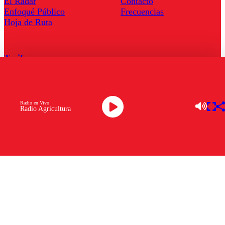
El Radar
Contacto
Enfoqué Público
Frecuencias
Hoja de Ruta
Tarifas
Comercial
Tarifas Servel Radio
Radio en Vivo
Radio Agricultura
Radio en Vivo
TV en Vivo
Descarga la APP