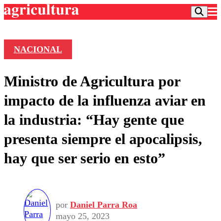
NACIONAL
Podcast
Ministro de Agricultura por
Frecuencias
Agricultura TV
impacto de la influenza aviar en
Deportes
la industria: “Hay gente que
Entretención
Colo Colo
Noticias
presenta siempre el apocalipsis,
Motor
Vida Social
Otros Deportes
Dato Practico
hay que ser serio en esto”
Publicaciones en medios
Seleccion Chilena
Economía
Opinión
Torneo Internacional
Internacional
Programas
Torneo Nacional
Nacional
Comercial
Universidad Católica
Política
por
Daniel Parra Roa
Universidad de Chile
Sustentabilidad
mayo 25, 2023