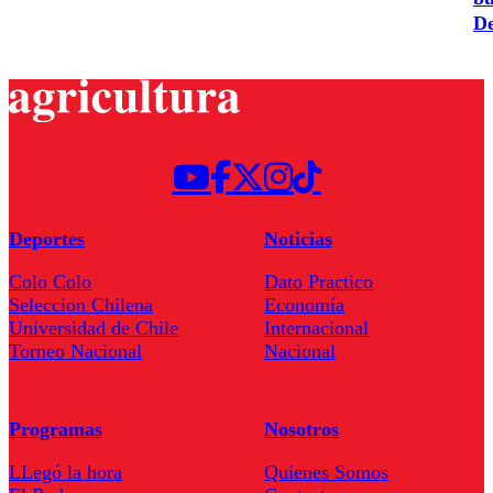
De
Deportes
Noticias
Colo Colo
Dato Practico
Seleccion Chilena
Economía
Universidad de Chile
Internacional
Torneo Nacional
Nacional
Programas
Nosotros
LLegó la hora
Quienes Somos