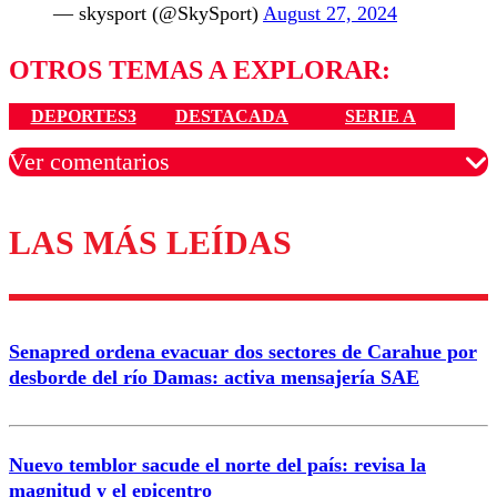
— skysport (@SkySport)
August 27, 2024
OTROS TEMAS A EXPLORAR:
DEPORTES3
DESTACADA
SERIE A
Ver comentarios
LAS MÁS LEÍDAS
Los comentarios son moderados para garantizar un
diálogo respetuoso.
Nombre
Senapred ordena evacuar dos sectores de Carahue por
Correo
desborde del río Damas: activa mensajería SAE
Nuevo temblor sacude el norte del país: revisa la
magnitud y el epicentro