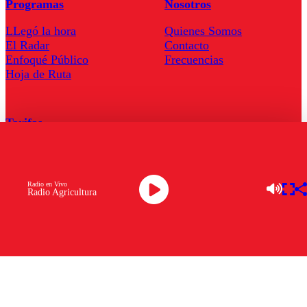
Programas
Nosotros
LLegó la hora
Quienes Somos
El Radar
Contacto
Enfoqué Público
Frecuencias
Hoja de Ruta
Tarifas
Comercial
Tarifas Servel Radio
Radio en Vivo
Radio Agricultura
Radio en Vivo
TV en Vivo
Descarga la APP