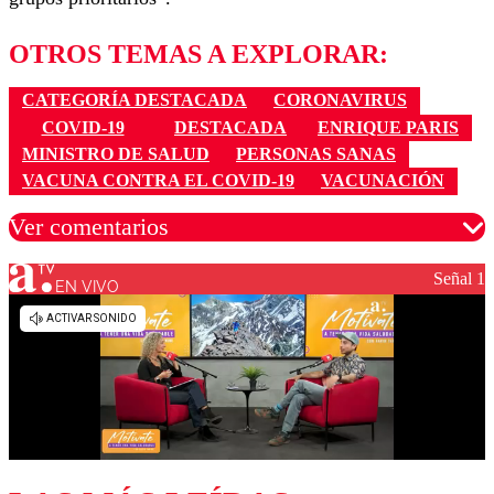
OTROS TEMAS A EXPLORAR:
CATEGORÍA DESTACADA
CORONAVIRUS
COVID-19
DESTACADA
ENRIQUE PARIS
MINISTRO DE SALUD
PERSONAS SANAS
VACUNA CONTRA EL COVID-19
VACUNACIÓN
Ver comentarios
Señal 1
EN VIVO
Los comentarios son moderados para garantizar un
diálogo respetuoso.
Nombre
Correo