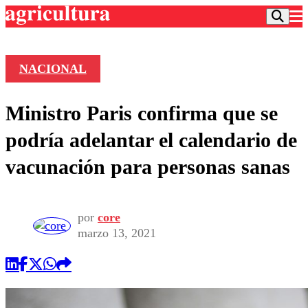
NACIONAL
Podcast
Ministro Paris confirma que se
Frecuencias
Agricultura TV
podría adelantar el calendario de
Deportes
vacunación para personas sanas
Entretención
Colo Colo
Noticias
Motor
Vida Social
Otros Deportes
Dato Practico
por
core
Publicaciones en medios
Seleccion Chilena
Economía
marzo 13, 2021
Opinión
Torneo Internacional
Internacional
Programas
Torneo Nacional
Nacional
Comercial
Universidad Católica
Política
Universidad de Chile
Sustentabilidad