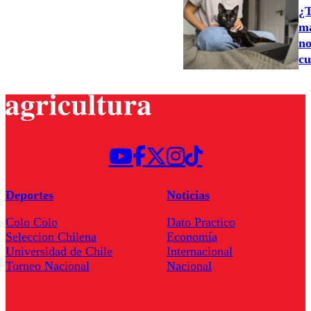
¿T
ma
no
cu
Deportes
Noticias
Colo Colo
Dato Practico
Seleccion Chilena
Economía
Universidad de Chile
Internacional
Torneo Nacional
Nacional