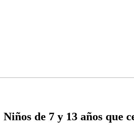
ados para garantizar un diálogo respetuoso.
Correo
Enviar c
 Niños de 7 y 13 años que 