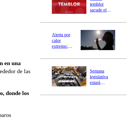
activa
temblor
mensajería
sacude el
SAE
norte del país:
revisa la
magnitud y el
epicentro
Alerta por
calor
extremo:
Senapred
activa Alerta
n en una
Temprana
Preventiva en
ededor de las
Semana
tres comunas
legislativa
estará
marcada por
no, donde los
el fin de la
tramitación
del proyecto
de
paros
reconstrucción