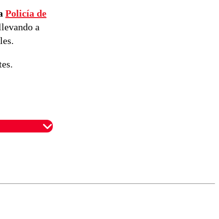
la
Policía de
llevando a
les.
tes.