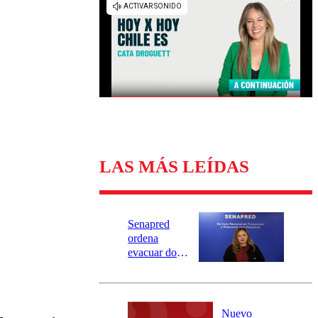
Universidad Católica
Política
Universidad de Chile
Sustentabilidad
LAS MÁS LEÍDAS
Senapred
ordena
evacuar dos
sectores de
Carahue por
desborde del
río Damas:
Nuevo