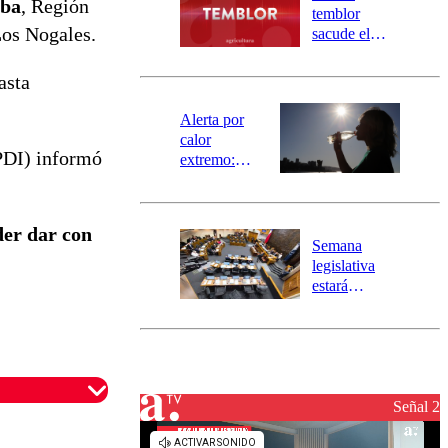
aba
, Región
activa
temblor
mensajería
Los Nogales.
sacude el
SAE
norte del país:
revisa la
asta
magnitud y el
epicentro
Alerta por
calor
(PDI) informó
extremo:
Senapred
activa Alerta
Temprana
oder dar con
Preventiva en
Semana
tres comunas
legislativa
estará
marcada por
el fin de la
tramitación
del proyecto
de
reconstrucción
Señal 2