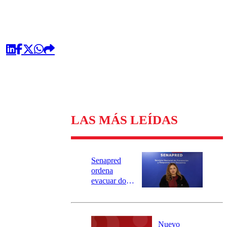
LAS MÁS LEÍDAS
Senapred
ordena
evacuar dos
sectores de
Carahue por
desborde del
río Damas:
Nuevo