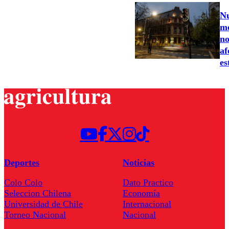
Nu
me
no
af
es
Deportes
Noticias
Colo Colo
Dato Practico
Seleccion Chilena
Economía
Universidad de Chile
Internacional
Torneo Nacional
Nacional