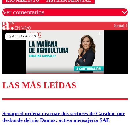
RÍO NIBLINTO
SISTEMA FRONTAL
Ver comentarios
Señal 1
EN VIVO
Los comentarios son moderados para garantizar un
diálogo respetuoso.
Nombre
Correo
LAS MÁS LEÍDAS
Enviar comentario
Senapred ordena evacuar dos sectores de Carahue por
desborde del río Damas: activa mensajería SAE