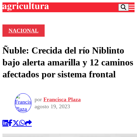
NACIONAL
Podcast
Ñuble: Crecida del río Niblinto
Frecuencias
Agricultura TV
bajo alerta amarilla y 12 caminos
Deportes
afectados por sistema frontal
Entretención
Colo Colo
Noticias
Motor
Vida Social
Otros Deportes
Dato Practico
Publicaciones en medios
por
Francisca Plaza
Seleccion Chilena
Economía
Opinión
agosto 19, 2023
Torneo Internacional
Internacional
Programas
Torneo Nacional
Nacional
Comercial
Universidad Católica
Política
Universidad de Chile
Sustentabilidad