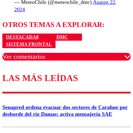
— MeteoChile (@meteochile_dmc)
August 22,
2024
OTROS TEMAS A EXPLORAR:
DESTACADA8
DMC
SISTEMA FRONTAL
Ver comentarios
LAS MÁS LEÍDAS
Los comentarios son moderados para garantizar un
diálogo respetuoso.
Nombre
Senapred ordena evacuar dos sectores de Carahue por
Correo
desborde del río Damas: activa mensajería SAE