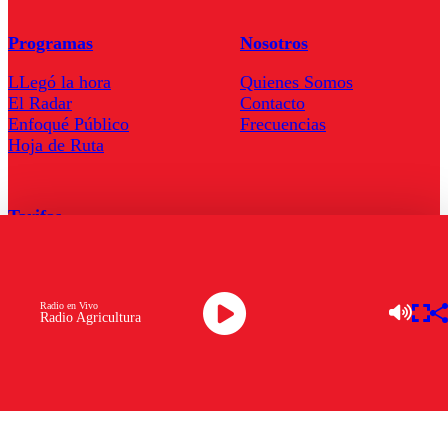
Programas
Nosotros
LLegó la hora
Quienes Somos
El Radar
Contacto
Enfoqué Público
Frecuencias
Hoja de Ruta
Tarifas
Comercial
Tarifas Servel Radio
Radio en Vivo
Radio Agricultura
Radio en Vivo
TV en Vivo
Descarga la APP