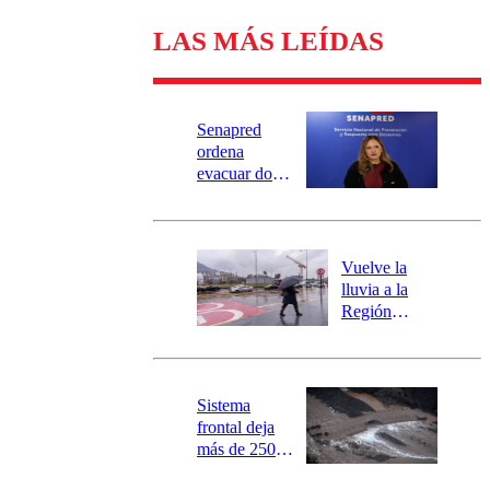
LAS MÁS LEÍDAS
Senapred
ordena
evacuar dos
sectores de
Carahue por
desborde del
río Damas:
Vuelve la
activa
lluvia a la
mensajería
Región
SAE
Metropolitana:
este es el
pronóstico de
la DMC para
Sistema
este viernes
frontal deja
más de 250
damnificados