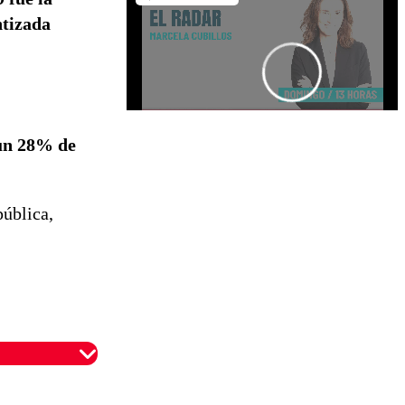
ntizada
un 28% de
pública,