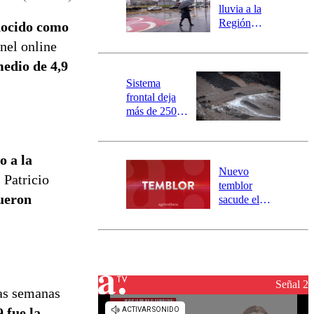
activa
lluvia a la
mensajería
Región
onocido como
SAE
Metropolitana:
anel online
este es el
medio de 4,9
pronóstico de
la DMC para
Sistema
este viernes
frontal deja
más de 250
damnificados
y 317
personas
o a la
aisladas entre
Nuevo
 Patricio
Valparaíso y
temblor
Los Ríos
ueron
sacude el
norte del país:
revisa la
magnitud y el
epicentro
Señal 2
cas semanas
 fue la