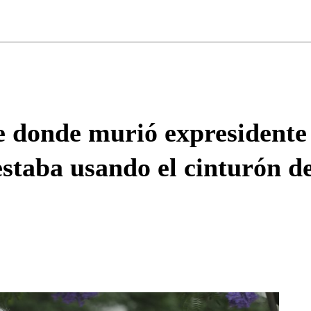
ados para garantizar un diálogo respetuoso.
Correo
Enviar c
te donde murió expresidente
staba usando el cinturón d