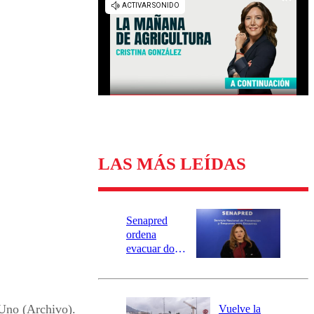
Universidad Católica
Política
Universidad de Chile
Sustentabilidad
LAS MÁS LEÍDAS
Senapred
ordena
evacuar dos
sectores de
Carahue por
desborde del
río Damas:
 Uno (Archivo).
Vuelve la