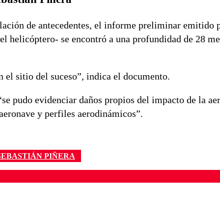
ilación de antecedentes, el informe preliminar emitido 
 el helicóptero- se encontró a una profundidad de 28 me
n el sitio del suceso”, indica el documento.
 “se pudo evidenciar daños propios del impacto de la ae
a aeronave y perfiles aerodinámicos”.
SEBASTIÁN PIÑERA
ados para garantizar un diálogo respetuoso.