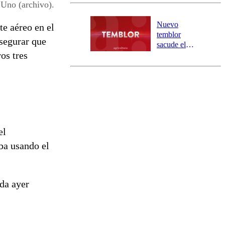
y 317
 Uno (archivo).
personas
aisladas entre
Nuevo
e aéreo en el
Valparaíso y
temblor
segurar que
Los Ríos
sacude el
os tres
norte del país:
revisa la
magnitud y el
epicentro
el
ba usando el
ada ayer