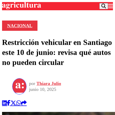
NACIONAL
Podcast
Restricción vehicular en Santiago
Frecuencias
Agricultura TV
este 10 de junio: revisa qué autos
Deportes
no pueden circular
Entretención
Colo Colo
Noticias
Motor
Vida Social
Otros Deportes
Dato Practico
Publicaciones en medios
por
Thiara Julio
Seleccion Chilena
Economía
Opinión
junio 10, 2025
Torneo Internacional
Internacional
Programas
Torneo Nacional
Nacional
Comercial
Universidad Católica
Política
Universidad de Chile
Sustentabilidad