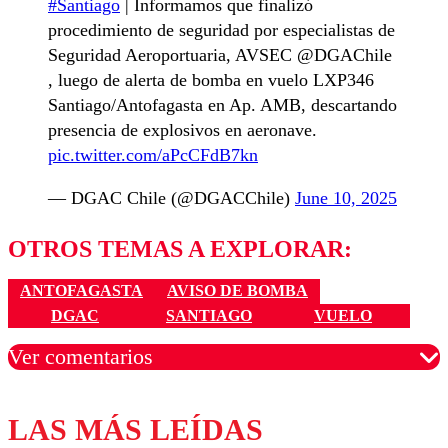
#Santiago
| Informamos que finalizó
procedimiento de seguridad por especialistas de
Seguridad Aeroportuaria, AVSEC @DGAChile
, luego de alerta de bomba en vuelo LXP346
Santiago/Antofagasta en Ap. AMB, descartando
presencia de explosivos en aeronave.
pic.twitter.com/aPcCFdB7kn
— DGAC Chile (@DGACChile)
June 10, 2025
OTROS TEMAS A EXPLORAR:
ANTOFAGASTA
AVISO DE BOMBA
DGAC
SANTIAGO
VUELO
Ver comentarios
LAS MÁS LEÍDAS
Los comentarios son moderados para garantizar un
diálogo respetuoso.