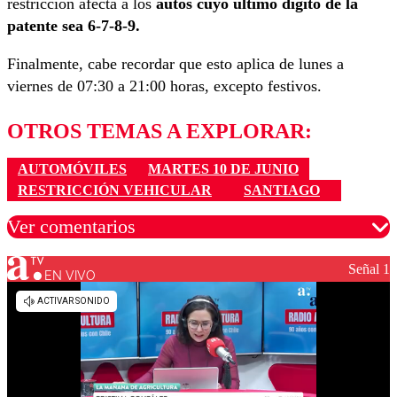
restricción afecta a los
autos cuyo último dígito de la
patente sea 6-7-8-9.
Finalmente, cabe recordar que esto aplica de lunes a
viernes de 07:30 a 21:00 horas, excepto festivos.
OTROS TEMAS A EXPLORAR:
AUTOMÓVILES
MARTES 10 DE JUNIO
RESTRICCIÓN VEHICULAR
SANTIAGO
Ver comentarios
Señal 1
EN VIVO
Los comentarios son moderados para garantizar un
diálogo respetuoso.
Nombre
Correo