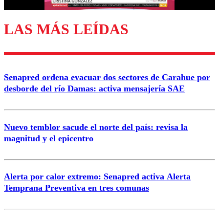
LAS MÁS LEÍDAS
Enviar comentario
Senapred ordena evacuar dos sectores de Carahue por
desborde del río Damas: activa mensajería SAE
Nuevo temblor sacude el norte del país: revisa la
magnitud y el epicentro
Alerta por calor extremo: Senapred activa Alerta
Temprana Preventiva en tres comunas