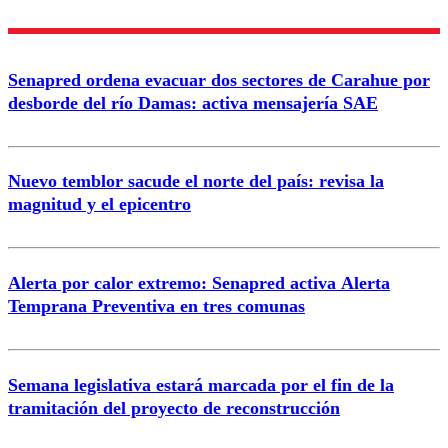
Nombre
Senapred ordena evacuar dos sectores de Carahue por
Correo
desborde del río Damas: activa mensajería SAE
Nuevo temblor sacude el norte del país: revisa la
magnitud y el epicentro
Enviar comentario
Alerta por calor extremo: Senapred activa Alerta
Temprana Preventiva en tres comunas
Semana legislativa estará marcada por el fin de la
tramitación del proyecto de reconstrucción