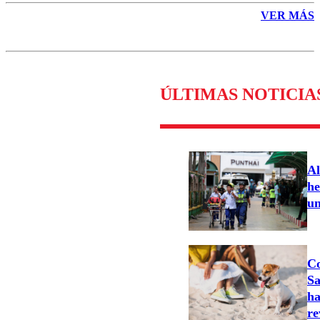
VER MÁS
ÚLTIMAS NOTICIA
Al
he
un
Co
Sa
ha
re