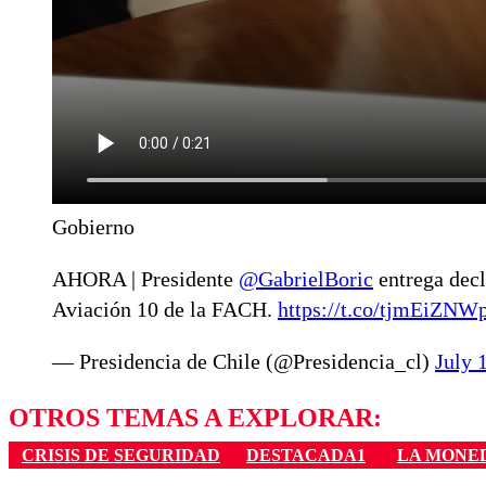
Gobierno
AHORA | Presidente
@GabrielBoric
entrega decl
Aviación 10 de la FACH.
https://t.co/tjmEiZNW
— Presidencia de Chile (@Presidencia_cl)
July 
OTROS TEMAS A EXPLORAR:
CRISIS DE SEGURIDAD
DESTACADA1
LA MONE