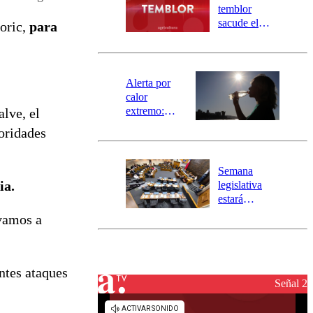
activa
temblor
mensajería
sacude el
Boric,
para
SAE
norte del país:
revisa la
magnitud y el
epicentro
Alerta por
calor
extremo:
alve, el
Senapred
oridades
activa Alerta
Temprana
Preventiva en
Semana
tres comunas
ia.
legislativa
estará
marcada por
vamos a
el fin de la
tramitación
del proyecto
de
ntes ataques
reconstrucción
Señal 2