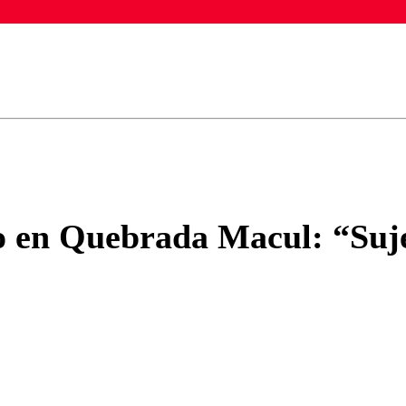
ados para garantizar un diálogo respetuoso.
Correo
Enviar c
o en Quebrada Macul: “Sujet