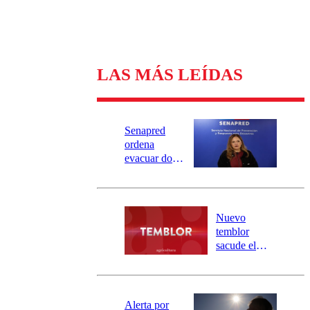
LAS MÁS LEÍDAS
Senapred
ordena
evacuar dos
sectores de
Carahue por
desborde del
río Damas:
Nuevo
activa
temblor
mensajería
sacude el
SAE
norte del país:
revisa la
magnitud y el
epicentro
Alerta por