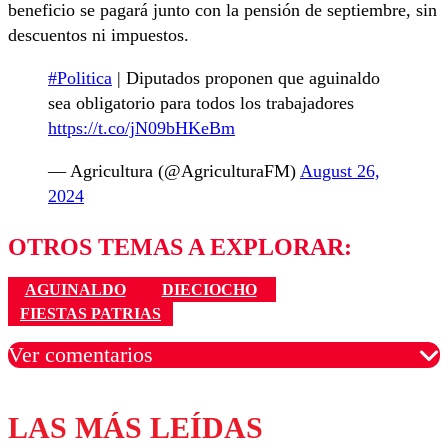
beneficio se pagará junto con la pensión de septiembre, sin
descuentos ni impuestos.
#Politica
| Diputados proponen que aguinaldo
sea obligatorio para todos los trabajadores
https://t.co/jN09bHKeBm
— Agricultura (@AgriculturaFM)
August 26,
2024
OTROS TEMAS A EXPLORAR:
AGUINALDO
DIECIOCHO
FIESTAS PATRIAS
Ver comentarios
LAS MÁS LEÍDAS
Los comentarios son moderados para garantizar un
diálogo respetuoso.