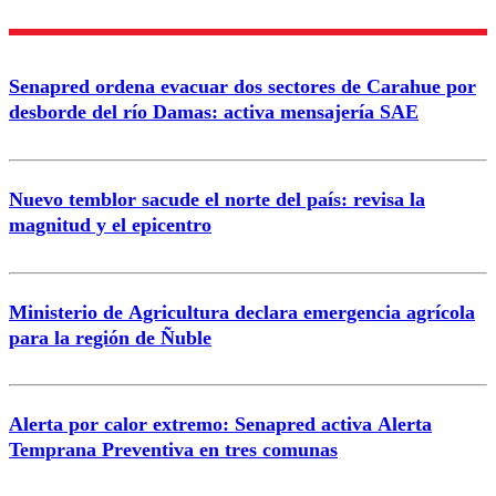
Nombre
Senapred ordena evacuar dos sectores de Carahue por
Correo
desborde del río Damas: activa mensajería SAE
Nuevo temblor sacude el norte del país: revisa la
magnitud y el epicentro
Enviar comentario
Ministerio de Agricultura declara emergencia agrícola
para la región de Ñuble
Alerta por calor extremo: Senapred activa Alerta
Temprana Preventiva en tres comunas