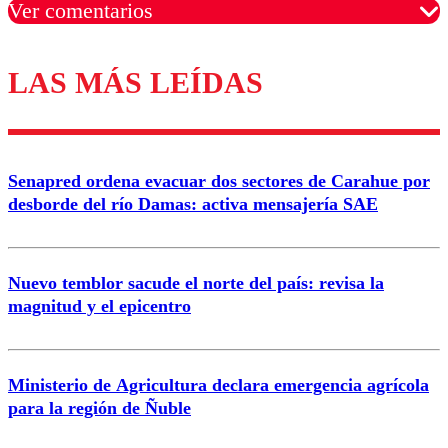
Ver comentarios
LAS MÁS LEÍDAS
Los comentarios son moderados para garantizar un
diálogo respetuoso.
Nombre
Senapred ordena evacuar dos sectores de Carahue por
Correo
desborde del río Damas: activa mensajería SAE
Nuevo temblor sacude el norte del país: revisa la
magnitud y el epicentro
Enviar comentario
Ministerio de Agricultura declara emergencia agrícola
para la región de Ñuble