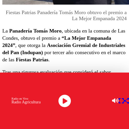
Fiestas Patrias Panadería Tomás Moro obtuvo el premio a
La Mejor Empanada 2024
La
Panadería Tomás Moro
, ubicada en la comuna de Las
Condes, obtuvo el premio a
“La Mejor Empanada
2024”
, que otorga la
Asociación Gremial de Industriales
del Pan (Indupan)
por tercer año consecutivo en el marco
de las
Fiestas Patrias
.
Tras una rigurosa evaluación que consideró el sabor,
aroma, masa, pino y aspecto, el jurado coronó a la
panadería
emplazada en Avenida Presidente Sebastián
Piñera Echeñique 921
como el vencedor indiscutido de
Radio en Vivo
esta edición.
Radio Agricultura
Lo anterior gracias a su
masa dorada y crujiente, un
pino jugoso y bien condimentado, y un balance perfecto
entre todos sus ingredientes
.