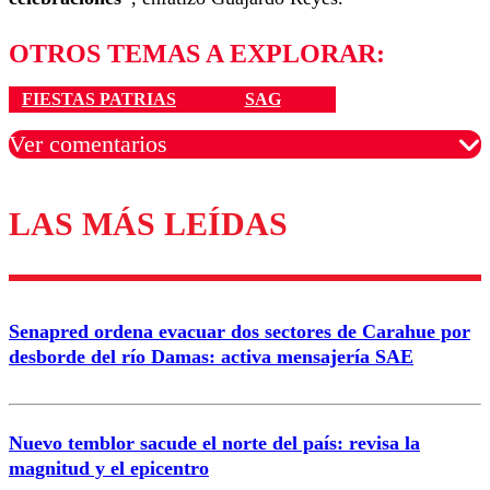
OTROS TEMAS A EXPLORAR:
FIESTAS PATRIAS
SAG
Ver comentarios
LAS MÁS LEÍDAS
Los comentarios son moderados para garantizar un
diálogo respetuoso.
Nombre
Senapred ordena evacuar dos sectores de Carahue por
Correo
desborde del río Damas: activa mensajería SAE
Nuevo temblor sacude el norte del país: revisa la
magnitud y el epicentro
Enviar comentario