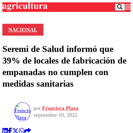
NACIONAL
Podcast
Seremi de Salud informó que
Frecuencias
Agricultura TV
39% de locales de fabricación de
Deportes
empanadas no cumplen con
Entretención
Colo Colo
Noticias
medidas sanitarias
Motor
Vida Social
Otros Deportes
Dato Practico
Publicaciones en medios
Seleccion Chilena
Economía
Opinión
Torneo Internacional
Internacional
por
Francisca Plaza
Programas
Torneo Nacional
Nacional
septiembre 10, 2022
Comercial
Universidad Católica
Política
Universidad de Chile
Sustentabilidad