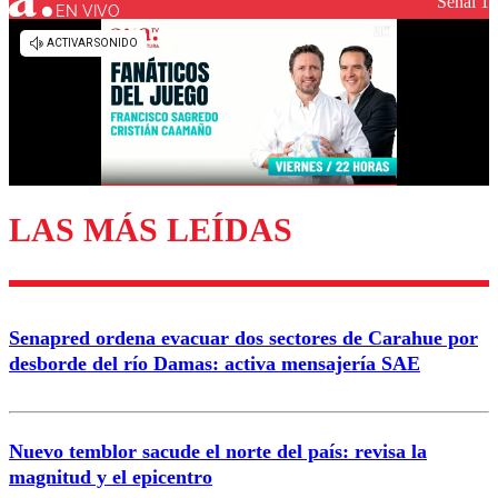
Señal 1
EN VIVO
Los comentarios son moderados para garantizar un
diálogo respetuoso.
Nombre
Correo
LAS MÁS LEÍDAS
Enviar comentario
Senapred ordena evacuar dos sectores de Carahue por
desborde del río Damas: activa mensajería SAE
Nuevo temblor sacude el norte del país: revisa la
magnitud y el epicentro