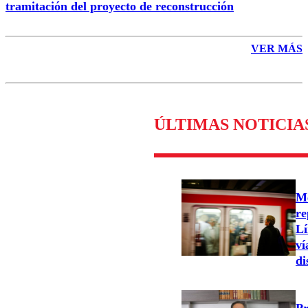
tramitación del proyecto de reconstrucción
VER MÁS
ÚLTIMAS NOTICIA
Me
re
Lí
ví
di
Pr