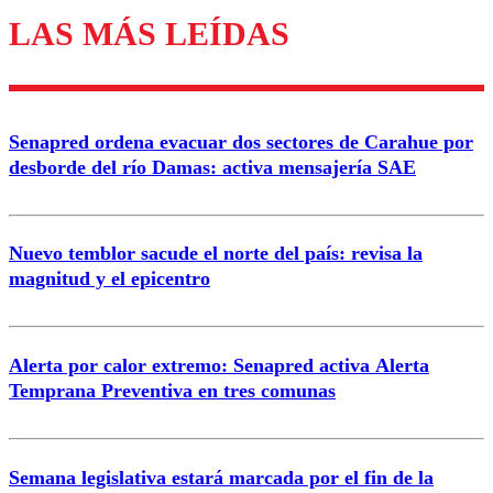
LAS MÁS LEÍDAS
Los comentarios son moderados para garantizar un
diálogo respetuoso.
Nombre
Senapred ordena evacuar dos sectores de Carahue por
Correo
desborde del río Damas: activa mensajería SAE
Nuevo temblor sacude el norte del país: revisa la
magnitud y el epicentro
Enviar comentario
Alerta por calor extremo: Senapred activa Alerta
Temprana Preventiva en tres comunas
Semana legislativa estará marcada por el fin de la