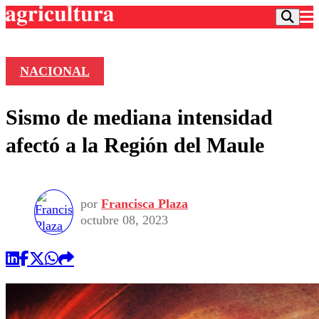
NACIONAL
Podcast
Sismo de mediana intensidad
Frecuencias
Agricultura TV
afectó a la Región del Maule
Deportes
Entretención
Colo Colo
Noticias
Motor
por
Francisca Plaza
Vida Social
Otros Deportes
Dato Practico
octubre 08, 2023
Publicaciones en medios
Seleccion Chilena
Economía
Opinión
Torneo Internacional
Internacional
Programas
Torneo Nacional
Nacional
Comercial
Universidad Católica
Política
Universidad de Chile
Sustentabilidad