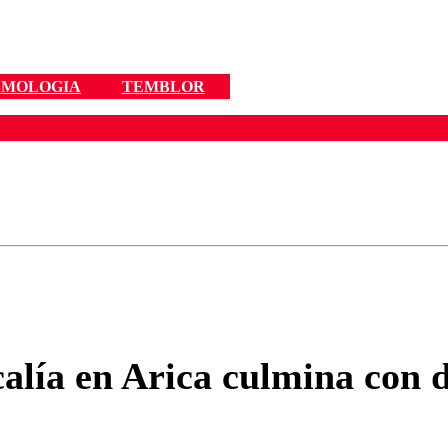
SMOLOGIA
TEMBLOR
ados para garantizar un diálogo respetuoso.
Correo
Enviar c
calía en Arica culmina con d