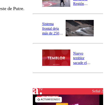
mensajería
Región
SAE
ste de Putre.
Metropolitana:
este es el
pronóstico de
la DMC para
Sistema
este viernes
frontal deja
más de 250
damnificados
y 317
personas
aisladas entre
Nuevo
Valparaíso y
temblor
Los Ríos
sacude el
norte del país:
revisa la
magnitud y el
epicentro
Señal 2