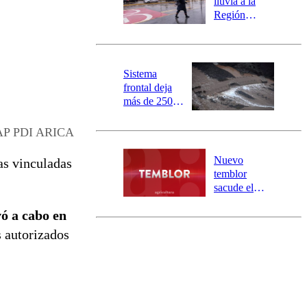
lluvia a la
mensajería
Región
SAE
Metropolitana:
este es el
pronóstico de
la DMC para
Sistema
este viernes
frontal deja
más de 250
damnificados
y 317
P PDI ARICA
personas
aisladas entre
Nuevo
as vinculadas
Valparaíso y
temblor
Los Ríos
sacude el
norte del país:
vó a cabo en
revisa la
magnitud y el
s autorizados
epicentro