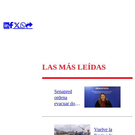
LAS MÁS LEÍDAS
Senapred
ordena
evacuar dos
sectores de
Carahue por
desborde del
río Damas:
Vuelve la
activa