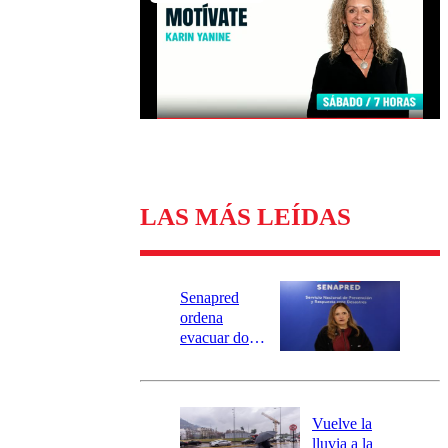
Universidad Católica
Política
Universidad de Chile
Sustentabilidad
LAS MÁS LEÍDAS
Senapred
ordena
evacuar dos
sectores de
Carahue por
desborde del
río Damas:
Vuelve la
activa
lluvia a la