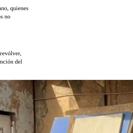
ano, quienes
os no
 revólver,
ención del