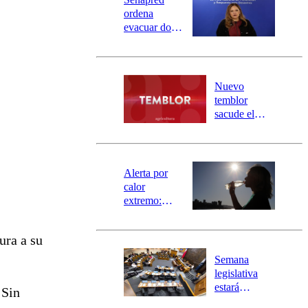
ordena
evacuar dos
sectores de
Carahue por
desborde del
río Damas:
Nuevo
activa
temblor
mensajería
sacude el
SAE
norte del país:
revisa la
magnitud y el
epicentro
Alerta por
calor
extremo:
Senapred
activa Alerta
ura a su
Temprana
Preventiva en
Semana
tres comunas
legislativa
estará
 Sin
marcada por