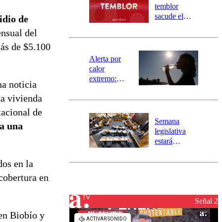
activa
temblor
mensajería
sacude el
idio de
SAE
norte del país:
nsual del
revisa la
más de $5.100
magnitud y el
epicentro
Alerta por
calor
extremo:
a noticia
Senapred
na vivienda
activa Alerta
Temprana
tacional de
Preventiva en
Semana
ia una
tres comunas
legislativa
estará
marcada por
el fin de la
dos en la
tramitación
cobertura en
del proyecto
de
reconstrucción
Señal 2
en Biobío y