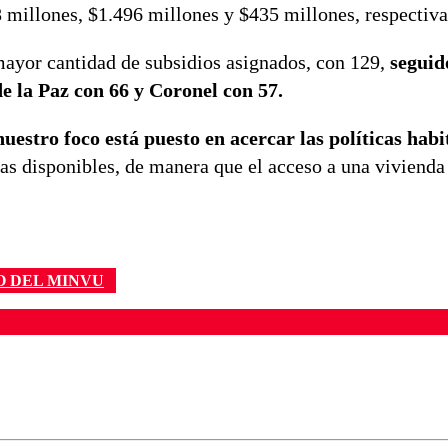
 millones, $1.496 millones y $435 millones, respectiv
mayor cantidad de subsidios asignados, con 129,
seguid
e la Paz con 66 y Coronel con 57.
uestro foco está puesto en acercar las políticas habi
vas disponibles, de manera que el acceso a una viviend
O DEL MINVU
ados para garantizar un diálogo respetuoso.
Correo