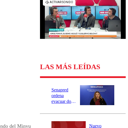
Universidad Católica
Política
Universidad de Chile
Sustentabilidad
LAS MÁS LEÍDAS
Senapred
ordena
evacuar dos
sectores de
Carahue por
desborde del
río Damas:
endo del Minvu
Nuevo