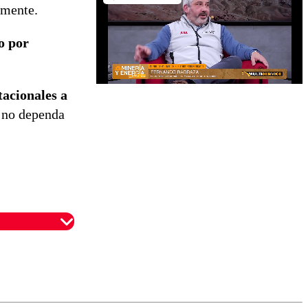
amente.
o por
tacionales a
a no dependa