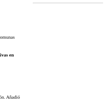
el fin de la
tramitación
del proyecto
de
reconstrucción
comunas
tivas en
ón. Añadió