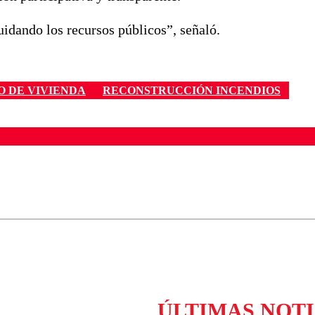
idando los recursos públicos”, señaló.
O DE VIVIENDA
RECONSTRUCCIÓN INCENDIOS
ados para garantizar un diálogo respetuoso.
Correo
Enviar c
ÚLTIMAS NOTI