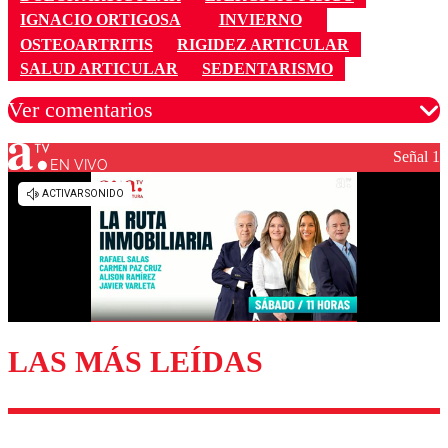
IGNACIO ORTIGOSA
INVIERNO
OSTEOARTRITIS
RIGIDEZ ARTICULAR
SALUD ARTICULAR
SEDENTARISMO
Ver comentarios
Señal 1
EN VIVO
Los comentarios son moderados para garantizar un
diálogo respetuoso.
Nombre
Correo
LAS MÁS LEÍDAS
Enviar comentario