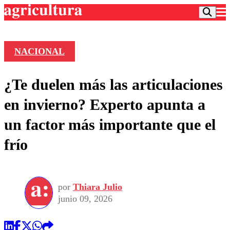
NACIONAL
Podcast
¿Te duelen más las articulaciones
Frecuencias
Agricultura TV
en invierno? Experto apunta a
Deportes
un factor más importante que el
Entretención
Colo Colo
Noticias
frío
Motor
Vida Social
Otros Deportes
Dato Practico
Publicaciones en medios
Seleccion Chilena
Economía
Opinión
Torneo Internacional
Internacional
por
Thiara Julio
Programas
Torneo Nacional
Nacional
junio 09, 2026
Comercial
Universidad Católica
Política
Universidad de Chile
Sustentabilidad