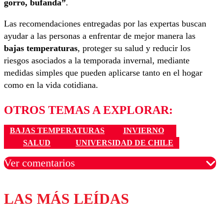
gorro, bufanda”
.
Las recomendaciones entregadas por las expertas buscan
ayudar a las personas a enfrentar de mejor manera las
bajas temperaturas
, proteger su salud y reducir los
riesgos asociados a la temporada invernal, mediante
medidas simples que pueden aplicarse tanto en el hogar
como en la vida cotidiana.
OTROS TEMAS A EXPLORAR:
BAJAS TEMPERATURAS
INVIERNO
SALUD
UNIVERSIDAD DE CHILE
Ver comentarios
LAS MÁS LEÍDAS
Los comentarios son moderados para garantizar un
diálogo respetuoso.
Nombre