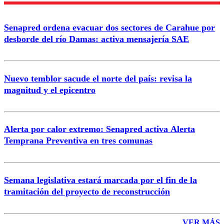
Senapred ordena evacuar dos sectores de Carahue por
Correo
desborde del río Damas: activa mensajería SAE
Nuevo temblor sacude el norte del país: revisa la
magnitud y el epicentro
Enviar comentario
Alerta por calor extremo: Senapred activa Alerta
Temprana Preventiva en tres comunas
Semana legislativa estará marcada por el fin de la
tramitación del proyecto de reconstrucción
VER MÁS