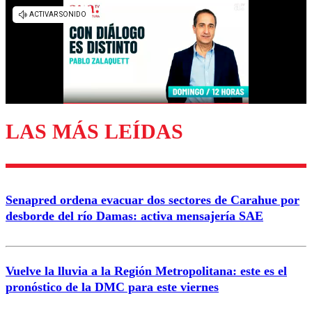
Los comentarios son moderados para garantizar un
diálogo respetuoso.
Nombre
Correo
LAS MÁS LEÍDAS
Enviar comentario
Senapred ordena evacuar dos sectores de Carahue por
desborde del río Damas: activa mensajería SAE
Vuelve la lluvia a la Región Metropolitana: este es el
pronóstico de la DMC para este viernes