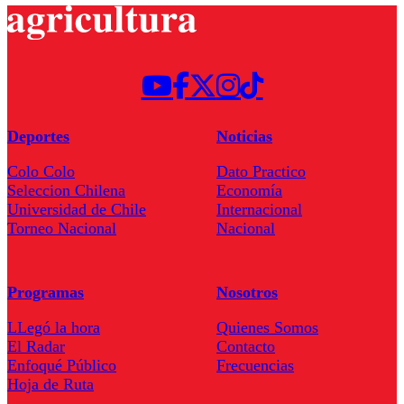
Deportes
Noticias
Colo Colo
Dato Practico
Seleccion Chilena
Economía
Universidad de Chile
Internacional
Torneo Nacional
Nacional
Programas
Nosotros
LLegó la hora
Quienes Somos
El Radar
Contacto
Enfoqué Público
Frecuencias
Hoja de Ruta