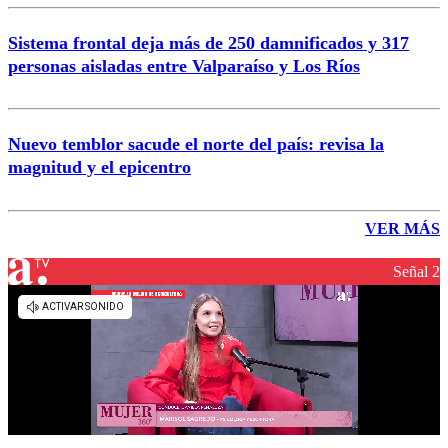
Sistema frontal deja más de 250 damnificados y 317
personas aisladas entre Valparaíso y Los Ríos
Nuevo temblor sacude el norte del país: revisa la
magnitud y el epicentro
VER MÁS
Señal 2