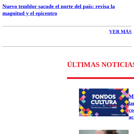
Nuevo temblor sacude el norte del país: revisa la
magnitud y el epicentro
VER MÁS
ÚLTIMAS NOTICIA
Mi
la
co
ac