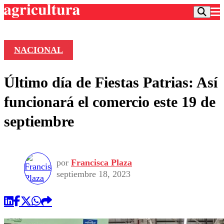
NACIONAL
Podcast
Último día de Fiestas Patrias: Así
Frecuencias
Agricultura TV
funcionará el comercio este 19 de
Deportes
septiembre
Entretención
Colo Colo
Noticias
Motor
Vida Social
Otros Deportes
Dato Practico
Publicaciones en medios
por
Francisca Plaza
Seleccion Chilena
Economía
Opinión
septiembre 18, 2023
Torneo Internacional
Internacional
Programas
Torneo Nacional
Nacional
Comercial
Universidad Católica
Política
Universidad de Chile
Sustentabilidad