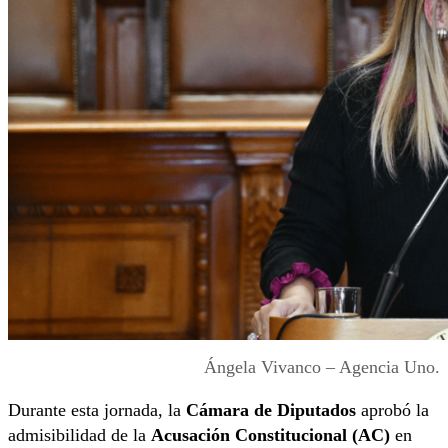
Ángela Vivanco – Agencia Uno.
Durante esta jornada, la
Cámara de Diputados
aprobó la
admisibilidad de la
Acusación Constitucional (AC)
en