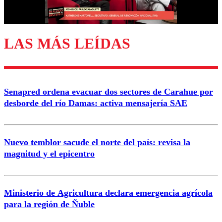
Correo
LAS MÁS LEÍDAS
Enviar comentario
Senapred ordena evacuar dos sectores de Carahue por
desborde del río Damas: activa mensajería SAE
Nuevo temblor sacude el norte del país: revisa la
magnitud y el epicentro
Ministerio de Agricultura declara emergencia agrícola
para la región de Ñuble