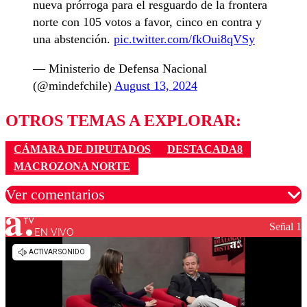
nueva prórroga para el resguardo de la frontera
norte con 105 votos a favor, cinco en contra y
una abstención.
pic.twitter.com/fkOui8qVSy
— Ministerio de Defensa Nacional
(@mindefchile)
August 13, 2024
OTROS TEMAS A EXPLORAR:
CÁMARA DE DIPUTADOS
DESTACADA8
MACROZONA NORTE
Ver comentarios
Señal 1
EN VIVO
Los comentarios son moderados para garantizar un
diálogo respetuoso.
Nombre