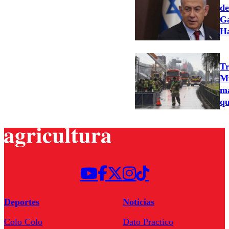
de
Ga
H
Tr
Mu
ma
qu
Deportes
Noticias
Colo Colo
Dato Practico