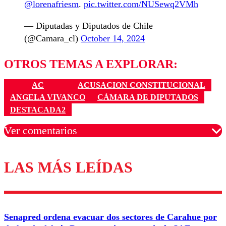
@lorenafriesm
.
pic.twitter.com/NUSewq2VMh
— Diputadas y Diputados de Chile
(@Camara_cl)
October 14, 2024
OTROS TEMAS A EXPLORAR:
AC
ACUSACION CONSTITUCIONAL
ANGELA VIVANCO
CÁMARA DE DIPUTADOS
DESTACADA2
Ver comentarios
LAS MÁS LEÍDAS
Los comentarios son moderados para garantizar un
diálogo respetuoso.
Nombre
Senapred ordena evacuar dos sectores de Carahue por
Correo