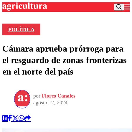
POLÍTICA
Podcast
Cámara aprueba prórroga para
Frecuencias
Agricultura TV
el resguardo de zonas fronterizas
Deportes
en el norte del país
Entretención
Colo Colo
Noticias
Motor
Vida Social
Otros Deportes
Dato Practico
Publicaciones en medios
por
Flores Canales
Seleccion Chilena
Economía
Opinión
agosto 12, 2024
Torneo Internacional
Internacional
Programas
Torneo Nacional
Nacional
Comercial
Universidad Católica
Política
Universidad de Chile
Sustentabilidad