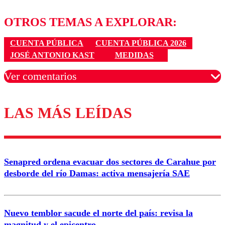
OTROS TEMAS A EXPLORAR:
CUENTA PÚBLICA
CUENTA PÚBLICA 2026
JOSÉ ANTONIO KAST
MEDIDAS
Ver comentarios
LAS MÁS LEÍDAS
Los comentarios son moderados para garantizar un
diálogo respetuoso.
Nombre
Senapred ordena evacuar dos sectores de Carahue por
Correo
desborde del río Damas: activa mensajería SAE
Nuevo temblor sacude el norte del país: revisa la
magnitud y el epicentro