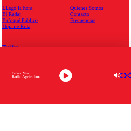
LLegó la hora
Quienes Somos
El Radar
Contacto
Enfoqué Público
Frecuencias
Hoja de Ruta
Tarifas
Comercial
Tarifas Servel Radio
Radio en Vivo
Radio Agricultura
Radio en Vivo
TV en Vivo
Descarga la APP