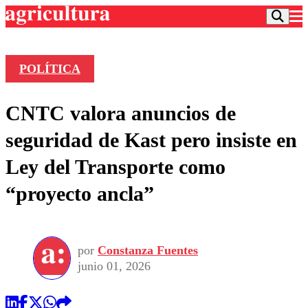
POLÍTICA
Podcast
CNTC valora anuncios de
Frecuencias
Agricultura TV
seguridad de Kast pero insiste en
Deportes
Ley del Transporte como
Entretención
Colo Colo
Noticias
“proyecto ancla”
Motor
Vida Social
Otros Deportes
Dato Practico
Publicaciones en medios
Seleccion Chilena
Economía
Opinión
Torneo Internacional
Internacional
por
Constanza Fuentes
Programas
Torneo Nacional
Nacional
junio 01, 2026
Comercial
Universidad Católica
Política
Universidad de Chile
Sustentabilidad