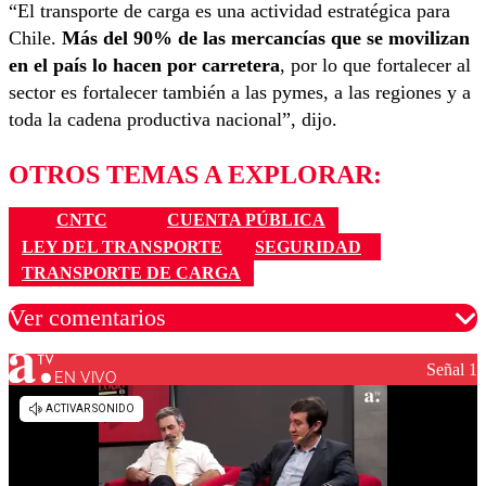
“El transporte de carga es una actividad estratégica para
Chile.
Más del 90% de las mercancías que se movilizan
en el país lo hacen por carretera
, por lo que fortalecer al
sector es fortalecer también a las pymes, a las regiones y a
toda la cadena productiva nacional”, dijo.
OTROS TEMAS A EXPLORAR:
CNTC
CUENTA PÚBLICA
LEY DEL TRANSPORTE
SEGURIDAD
TRANSPORTE DE CARGA
Ver comentarios
Señal 1
EN VIVO
Los comentarios son moderados para garantizar un
diálogo respetuoso.
Nombre