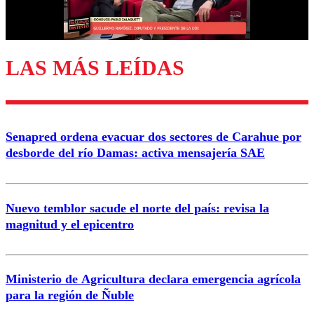
Correo
LAS MÁS LEÍDAS
Enviar comentario
Senapred ordena evacuar dos sectores de Carahue por
desborde del río Damas: activa mensajería SAE
Nuevo temblor sacude el norte del país: revisa la
magnitud y el epicentro
Ministerio de Agricultura declara emergencia agrícola
para la región de Ñuble