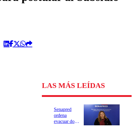
LAS MÁS LEÍDAS
Senapred
ordena
evacuar dos
sectores de
Carahue por