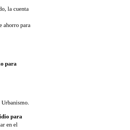
do, la cuenta
e ahorro para
io para
y Urbanismo.
idio para
ar en el