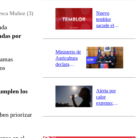
desborde del
río Damas:
esca Muñoz (3)
Nuevo
activa
temblor
mensajería
sacude el
ada
SAE
norte del país:
adas por
revisa la
magnitud y el
epicentro
Ministerio de
Agricultura
gramas
declara
ños
emergencia
agrícola para
la región de
Ñuble
cumplen los
Alerta por
calor
extremo:
Senapred
ben priorizar
activa Alerta
Temprana
Preventiva en
tres comunas