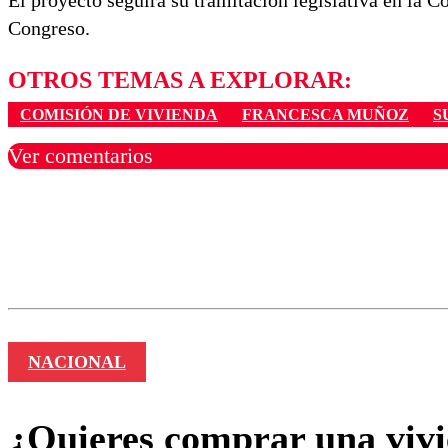
El proyecto seguirá su tramitación legislativa en la C
Congreso.
OTROS TEMAS A EXPLORAR:
COMISIÓN DE VIVIENDA
FRANCESCA MUÑOZ
S
Ver comentarios
Los comentarios son moder
Nombre
NACIONAL
¿Quieres comprar una vivie