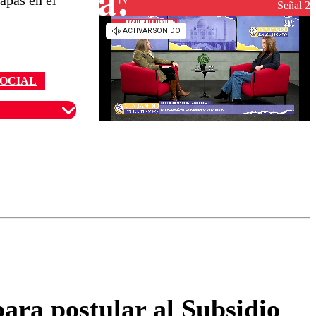
apas en el
Señal 2
SOCIAL
omentario
ara postular al Subsidio