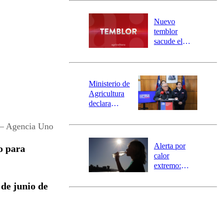
desborde del
río Damas:
Nuevo
activa
temblor
mensajería
sacude el
SAE
norte del país:
revisa la
magnitud y el
epicentro
Ministerio de
Agricultura
declara
emergencia
agrícola para
 – Agencia Uno
la región de
Ñuble
Alerta por
o para
calor
extremo:
Senapred
 de junio de
activa Alerta
Temprana
Preventiva en
tres comunas