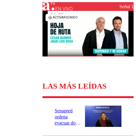
Universidad Católica
Política
Señal 1
Universidad de Chile
Sustentabilidad
EN VIVO
LAS MÁS LEÍDAS
Senapred
ordena
evacuar dos
sectores de
Carahue por