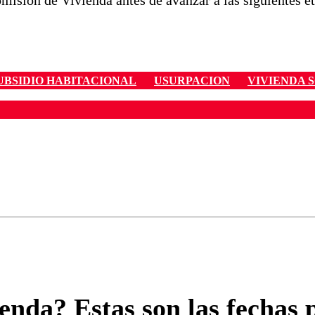
omisión de Vivienda antes de avanzar a las siguientes et
UBSIDIO HABITACIONAL
USURPACION
VIVIENDA 
ados para garantizar un diálogo respetuoso.
Correo
Enviar c
nda? Estas son las fechas p