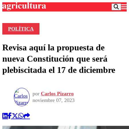
POLÍTICA
Podcast
Revisa aquí la propuesta de
Frecuencias
Agricultura TV
nueva Constitución que será
Deportes
plebiscitada el 17 de diciembre
Entretención
Colo Colo
Noticias
Motor
Vida Social
Otros Deportes
Dato Practico
Publicaciones en medios
por
Carlos Pizarro
Seleccion Chilena
Economía
Opinión
noviembre 07, 2023
Torneo Internacional
Internacional
Programas
Torneo Nacional
Nacional
Comercial
Universidad Católica
Política
Universidad de Chile
Sustentabilidad