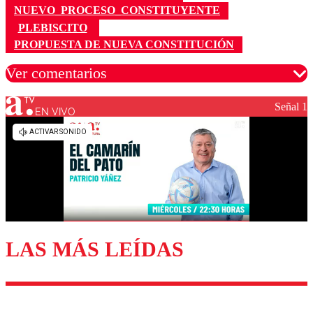
NUEVO_PROCESO_CONSTITUYENTE
PLEBISCITO
PROPUESTA DE NUEVA CONSTITUCIÓN
Ver comentarios
Señal 1
EN VIVO
Los comentarios son moderados para garantizar un
diálogo respetuoso.
Nombre
Correo
LAS MÁS LEÍDAS
Enviar comentario