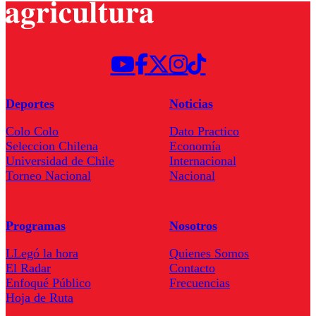
Deportes
Noticias
Colo Colo
Dato Practico
Seleccion Chilena
Economía
Universidad de Chile
Internacional
Torneo Nacional
Nacional
Programas
Nosotros
LLegó la hora
Quienes Somos
El Radar
Contacto
Enfoqué Público
Frecuencias
Hoja de Ruta