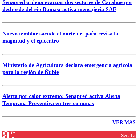
Senapred ordena evacuar dos sectores de Carahue por
desborde del río Damas: activa mensajería SAE
Nuevo temblor sacude el norte del país: revisa la
magnitud y el epicentro
Ministerio de Agricultura declara emergencia agrícola
para la región de Ñuble
Alerta por calor extremo: Senapred activa Alerta
Temprana Preventiva en tres comunas
VER MÁS
Señal 2