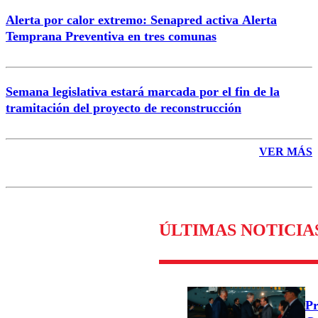
Alerta por calor extremo: Senapred activa Alerta
Temprana Preventiva en tres comunas
Semana legislativa estará marcada por el fin de la
tramitación del proyecto de reconstrucción
VER MÁS
ÚLTIMAS NOTICIA
Pr