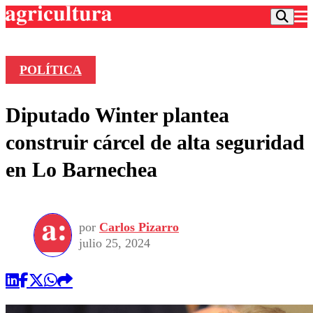
POLÍTICA
Podcast
Diputado Winter plantea
Frecuencias
Agricultura TV
construir cárcel de alta seguridad
Deportes
en Lo Barnechea
Entretención
Colo Colo
Noticias
Motor
Vida Social
Otros Deportes
Dato Practico
Publicaciones en medios
por
Carlos Pizarro
Seleccion Chilena
Economía
Opinión
julio 25, 2024
Torneo Internacional
Internacional
Programas
Torneo Nacional
Nacional
Comercial
Universidad Católica
Política
Universidad de Chile
Sustentabilidad