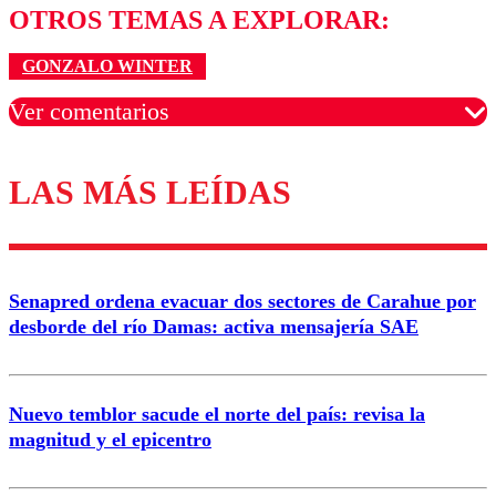
OTROS TEMAS A EXPLORAR:
GONZALO WINTER
Ver comentarios
LAS MÁS LEÍDAS
Los comentarios son moderados para garantizar un
diálogo respetuoso.
Nombre
Senapred ordena evacuar dos sectores de Carahue por
Correo
desborde del río Damas: activa mensajería SAE
Nuevo temblor sacude el norte del país: revisa la
magnitud y el epicentro
Enviar comentario