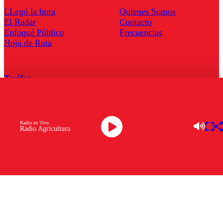
LLegó la hora
Quienes Somos
El Radar
Contacto
Enfoqué Público
Frecuencias
Hoja de Ruta
Tarifas
Comercial
Tarifas Servel Radio
Radio en Vivo
Radio Agricultura
Radio en Vivo
TV en Vivo
Descarga la APP