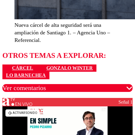
Nueva cárcel de alta seguridad será una
ampliación de Santiago 1. – Agencia Uno –
Referencial.
OTROS TEMAS A EXPLORAR:
CÁRCEL
GONZALO WINTER
LO BARNECHEA
Ver comentarios
Señal 1
EN VIVO
Los comentarios son moderados para garantizar un
diálogo respetuoso.
Nombre