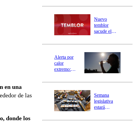
Carahue por
desborde del
río Damas:
Nuevo
activa
temblor
mensajería
sacude el
SAE
norte del país:
revisa la
magnitud y el
epicentro
Alerta por
calor
extremo:
Senapred
activa Alerta
n en una
Temprana
Preventiva en
ededor de las
Semana
tres comunas
legislativa
estará
marcada por
no, donde los
el fin de la
tramitación
del proyecto