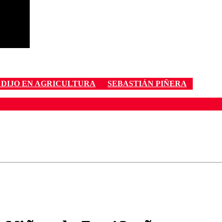
 DIJO EN AGRICULTURA
SEBASTIÁN PIÑERA
ados para garantizar un diálogo respetuoso.
Correo
Enviar c