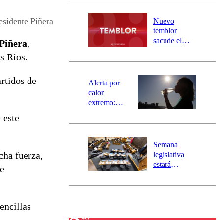
desborde del
río Damas:
esidente Piñera
Nuevo
activa
temblor
mensajería
sacude el
 Piñera
,
SAE
norte del país:
s Ríos.
revisa la
magnitud y el
artidos de
epicentro
Alerta por
calor
extremo:
Senapred
e este
activa Alerta
Temprana
Preventiva en
Semana
tres comunas
cha fuerza,
legislativa
estará
de
marcada por
el fin de la
tramitación
del proyecto
encillas
de