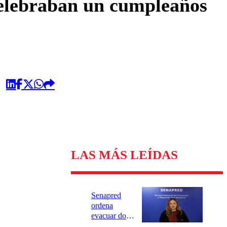
celebraban un cumpleaños
LAS MÁS LEÍDAS
Senapred
ordena
evacuar dos
sectores de