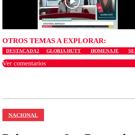
OTROS TEMAS A EXPLORAR:
DESTACADA2
GLORIA HUTT
HOMENAJE
SE
Ver comentarios
Los comentarios son moder
Nombre
NACIONAL