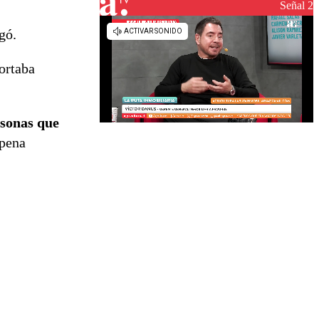
reconstrucción
Señal 2
gó.
ortaba
sonas que
 pena