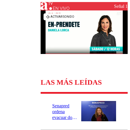
Universidad Católica
Política
Señal 1
Universidad de Chile
Sustentabilidad
EN VIVO
LAS MÁS LEÍDAS
Senapred
ordena
evacuar dos
sectores de
Carahue por