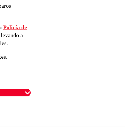
de
paros
reconstrucción
la
Policía de
llevando a
les.
tes.