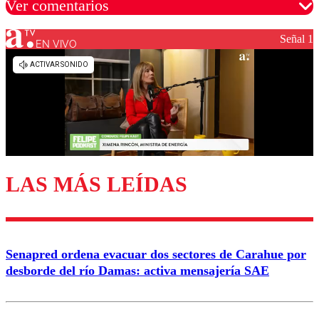
Ver comentarios
Señal 1
EN VIVO
Los comentarios son moderados para garantizar un
diálogo respetuoso.
Nombre
Correo
LAS MÁS LEÍDAS
Enviar comentario
Senapred ordena evacuar dos sectores de Carahue por
desborde del río Damas: activa mensajería SAE