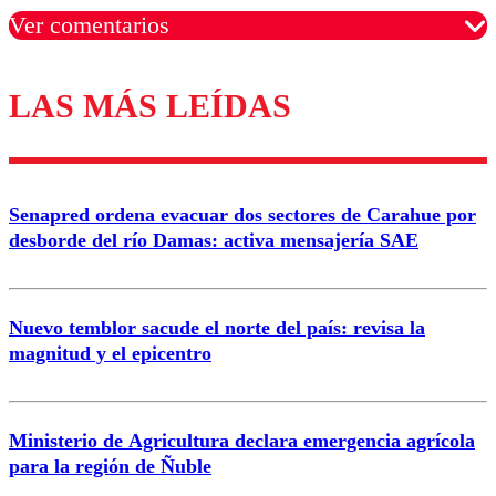
Ver comentarios
LAS MÁS LEÍDAS
Los comentarios son moderados para garantizar un
diálogo respetuoso.
Nombre
Senapred ordena evacuar dos sectores de Carahue por
Correo
desborde del río Damas: activa mensajería SAE
Nuevo temblor sacude el norte del país: revisa la
magnitud y el epicentro
Enviar comentario
Ministerio de Agricultura declara emergencia agrícola
para la región de Ñuble