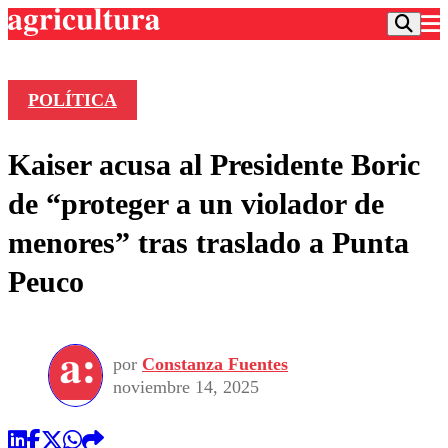
POLÍTICA
Podcast
Kaiser acusa al Presidente Boric
Frecuencias
Agricultura TV
de “proteger a un violador de
Deportes
menores” tras traslado a Punta
Entretención
Colo Colo
Noticias
Peuco
Motor
Vida Social
Otros Deportes
Dato Practico
Publicaciones en medios
Seleccion Chilena
Economía
Opinión
Torneo Internacional
Internacional
por
Constanza Fuentes
Programas
Torneo Nacional
Nacional
noviembre 14, 2025
Comercial
Universidad Católica
Política
Universidad de Chile
Sustentabilidad