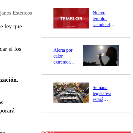
desborde del
río Damas:
janos Estéticos
Nuevo
activa
temblor
mensajería
sacude el
e ley que
SAE
norte del país:
revisa la
magnitud y el
car si los
epicentro
Alerta por
calor
extremo:
Senapred
activa Alerta
zación,
Temprana
Preventiva en
Semana
tres comunas
legislativa
estará
os
marcada por
rporará
el fin de la
tramitación
del proyecto
de