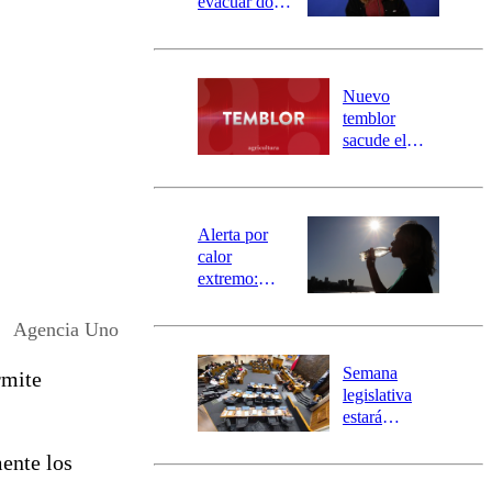
evacuar dos
sectores de
Carahue por
desborde del
río Damas:
Nuevo
activa
temblor
mensajería
sacude el
SAE
norte del país:
revisa la
magnitud y el
epicentro
Alerta por
calor
extremo:
Senapred
activa Alerta
Agencia Uno
Temprana
Preventiva en
Semana
rmite
tres comunas
legislativa
estará
marcada por
ente los
el fin de la
tramitación