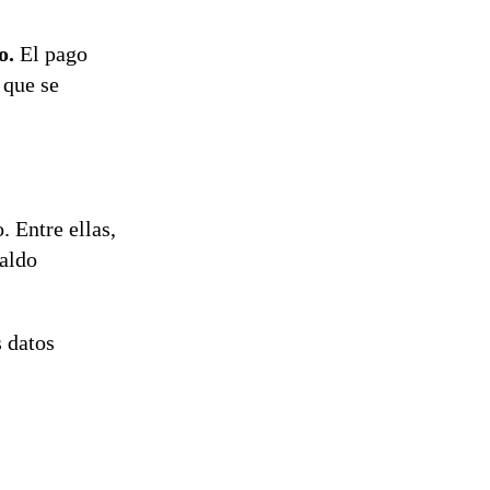
del proyecto
de
ro.
El pago
reconstrucción
 que se
. Entre ellas,
saldo
s datos