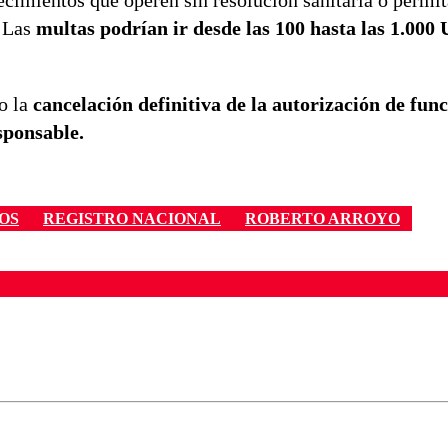
ecimientos que operen sin resolución sanitaria o permi
 Las
multas podrían ir desde las 100 hasta las 1.000
so la
cancelación definitiva de la autorización de fu
sponsable.
OS
REGISTRO NACIONAL
ROBERTO ARROYO
ados para garantizar un diálogo respetuoso.
Correo