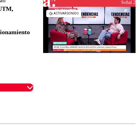
tan
reconstrucción
Señal 2
 UTM,
ncionamiento