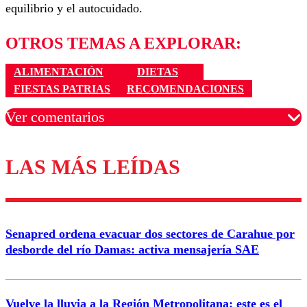
equilibrio y el autocuidado.
OTROS TEMAS A EXPLORAR:
ALIMENTACIÓN
DIETAS
FIESTAS PATRIAS
RECOMENDACIONES
Ver comentarios
LAS MÁS LEÍDAS
Los comentarios son moderados para garantizar un
diálogo respetuoso.
Nombre
Senapred ordena evacuar dos sectores de Carahue por
Correo
desborde del río Damas: activa mensajería SAE
Vuelve la lluvia a la Región Metropolitana: este es el