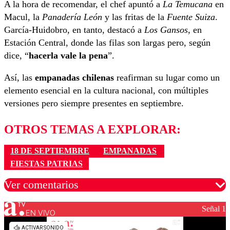
A la hora de recomendar, el chef apuntó a
La Temucana
en
Macul, la
Panadería León
y las fritas de la
Fuente Suiza
.
García-Huidobro, en tanto, destacó a
Los Gansos
, en
Estación Central, donde las filas son largas pero, según
dice, “
hacerla vale la pena
”.
Así, las
empanadas chilenas
reafirman su lugar como un
elemento esencial en la cultura nacional, con múltiples
versiones pero siempre presentes en septiembre.
OTROS TEMAS A EXPLORAR:
18 DE SEPTIEMBRE
EMPANADAS
FIESTAS PATRIAS
Ver comentarios
Señal 1
EN VIVO
Los comentarios son moderados para garantizar un
diálogo respetuoso.