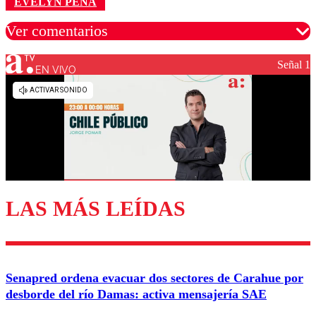
EVELYN PEÑA
Ver comentarios
Señal 1
EN VIVO
Los comentarios son moderados para garantizar un
diálogo respetuoso.
Nombre
Correo
LAS MÁS LEÍDAS
Enviar comentario
Senapred ordena evacuar dos sectores de Carahue por
desborde del río Damas: activa mensajería SAE