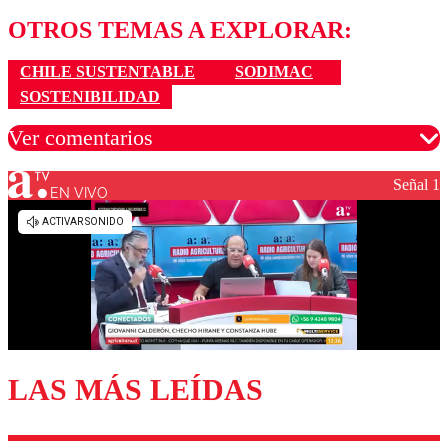
OTROS TEMAS A EXPLORAR:
CHILE SUSTENTABLE
SODIMAC
SOSTENIBILIDAD
Ver comentarios
Señal 1
EN VIVO
Los comentarios son moderados para garantizar un
diálogo respetuoso.
Nombre
Correo
LAS MÁS LEÍDAS
Enviar comentario